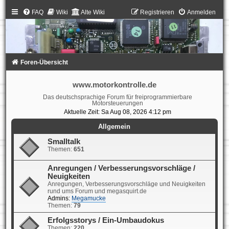
FAQ
Wiki
Alte Wiki
Registrieren
Anmelden
Foren-Übersicht
www.motorkontrolle.de
Das deutschsprachige Forum für freiprogrammierbare
Motorsteuerungen
Aktuelle Zeit: Sa Aug 08, 2026 4:12 pm
Allgemein
Smalltalk
Themen:
651
Anregungen / Verbesserungsvorschläge /
Neuigkeiten
Anregungen, Verbesserungsvorschläge und Neuigkeiten
rund ums Forum und megasquirt.de
Admins:
Megamucke
Themen:
79
Erfolgsstorys / Ein-Umbaudokus
Themen:
220