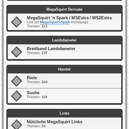
MegaSquirt Derivate
MegaSquirt 'n Spark / MSExtra / MS2Extra
Link zur
MegaSquirt'nSpark
Homepage
Themen:
113
Lambdameter
Breitband Lambdameter
Themen:
137
Handel
Biete
Themen:
164
Suche
Themen:
119
Links
Nützliche MegaSquirt Links
Themen:
54