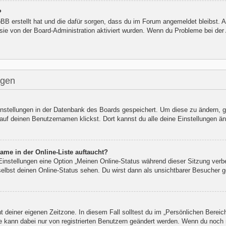
?
hpBB erstellt hat und die dafür sorgen, dass du im Forum angemeldet bleibst.
 sie von der Board-Administration aktiviert wurden. Wenn du Probleme bei de
ngen
Einstellungen in der Datenbank des Boards gespeichert. Um diese zu ändern, g
auf deinen Benutzernamen klickst. Dort kannst du alle deine Einstellungen än
ame in der Online-Liste auftaucht?
 Einstellungen eine Option „Meinen Online-Status während dieser Sitzung verb
elbst deinen Online-Status sehen. Du wirst dann als unsichtbarer Besucher g
t deiner eigenen Zeitzone. In diesem Fall solltest du im „Persönlichen Bereic
ne kann dabei nur von registrierten Benutzern geändert werden. Wenn du noch nic