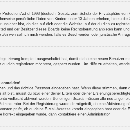
Protection Act of 1998 (deutsch: Gesetz zum Schutz der Privatsphäre von Ki
cherweise persönliche Daten von Kindern unter 13 Jahren erheben, hierzu die
nsicher bist, ob dies auf dich oder die Website, auf der du dich zu registrier
ted und der Besitzer dieses Boards keine Rechtsberatung anbieten kann und n
rage „An wen soll ich mich wenden, falls es Beschwerden oder juristische Anfr
Registrierung komplett ausgeschaltet hat, damit sich keine neuen Benutzer 
du dich registrieren möchtest, gesperrt wurden. Um Hilfe zu erhalten, wende 
ht anmelden!
amen und das richtige Passwort eingegeben hast. Wenn diese stimmen, dann 
 alt bist, musst du bzw. einer deiner Eltern oder deiner Erziehungsberechtigt
onto vielleicht aktiviert werden. Bei einigen Boards müssen alle neu angemeld
ministrator. Bei der Registrierung wurde dir mitgeteilt, ob eine Aktivierung nö
sonsten prüfe, ob du deine E-Mail-Adresse korrekt eingegeben hast oder die E
e korrekt eingegeben wurde, dann kontaktiere einen Administrator.