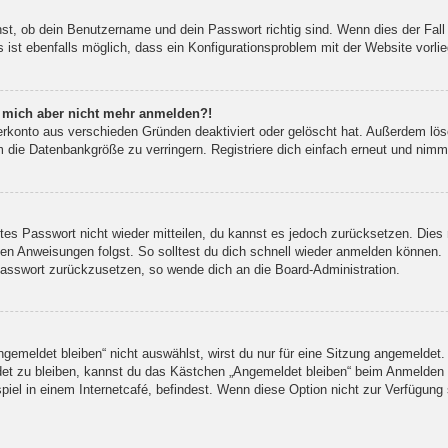
st, ob dein Benutzername und dein Passwort richtig sind. Wenn dies der Fall
 ist ebenfalls möglich, dass ein Konfigurationsproblem mit der Website vorli
nn mich aber nicht mehr anmelden?!
erkonto aus verschieden Gründen deaktiviert oder gelöscht hat. Außerdem lös
 die Datenbankgröße zu verringern. Registriere dich einfach erneut und nimm 
ltes Passwort nicht wieder mitteilen, du kannst es jedoch zurücksetzen. Die
en Anweisungen folgst. So solltest du dich schnell wieder anmelden können.
 Passwort zurückzusetzen, so wende dich an die Board-Administration.
meldet bleiben“ nicht auswählst, wirst du nur für eine Sitzung angemeldet.
et zu bleiben, kannst du das Kästchen „Angemeldet bleiben“ beim Anmelden 
iel in einem Internetcafé, befindest. Wenn diese Option nicht zur Verfügung 