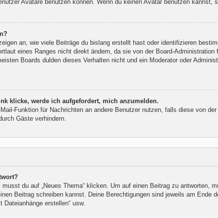
nutzer Avatare benutzen können. Wenn du keinen Avatar benutzen kannst, sol
rn?
gen an, wie viele Beiträge du bislang erstellt hast oder identifizieren best
laut eines Ranges nicht direkt ändern, da sie von der Board-Administration f
isten Boards dulden dieses Verhalten nicht und ein Moderator oder Administ
nk klicke, werde ich aufgefordert, mich anzumelden.
E-Mail-Funktion für Nachrichten an andere Benutzer nutzen, falls diese von der
urch Gäste verhindern.
twort?
musst du auf „Neues Thema“ klicken. Um auf einen Beitrag zu antworten, mus
 einen Beitrag schreiben kannst. Deine Berechtigungen sind jeweils am Ende de
st Dateianhänge erstellen“ usw.