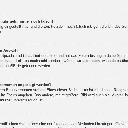
renuhr geht immer noch falsch!
ig eingestellt hast und die Zeit trotzdem noch falsch ist, geht die Uhr des Se
n.
ur Auswahl!
 Sprache nicht installiert oder niemand hat das Forum bislang in deine Sprach
eren kann. Falls es noch nicht existiert, würden wir uns freuen, wenn du es ü
auf
phpBB.de
gefunden werden.
utzernamen angezeigt werden?
inem Benutzernamen stehen. Eines dieser Bilder ist meist mit deinem Rang ver
 im Forum angeben. Das andere, meist größere, Bild wird auch als „Avatar“ be
nutzer unterschiedlich ist.
rofil“ einen Avatar über eine der folgenden vier Methoden hinzufügen: Gravat