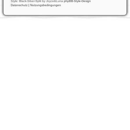
Style: Black-Silver-Split by Joyce&Luna
phpBB-Style-Design
Datenschutz
|
Nutzungsbedingungen