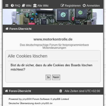
FAQ
Wiki
Alte Wiki
Registrieren
Anmelden
Foren-Übersicht
www.motorkontrolle.de
Das deutschsprachige Forum für freiprogrammierbare
Motorsteuerungen
Alle Cookies löschen
Bist du dir sicher, dass du alle Cookies des Boards löschen
möchtest?
Foren-Übersicht
Alle Zeiten sind
UTC+02:00
Powered by
phpBB
® Forum Software © phpBB Limited
Deutsche Übersetzung durch
phpBB.de