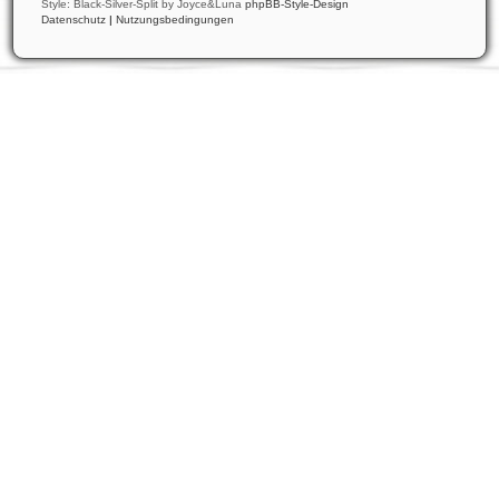
Style: Black-Silver-Split by Joyce&Luna
phpBB-Style-Design
Datenschutz
|
Nutzungsbedingungen