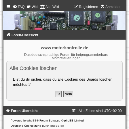
FAQ
Wiki
Alte Wiki
Registrieren
Anmelden
Foren-Übersicht
www.motorkontrolle.de
Das deutschsprachige Forum für freiprogrammierbare
Motorsteuerungen
Alle Cookies löschen
Bist du dir sicher, dass du alle Cookies des Boards löschen
möchtest?
Foren-Übersicht
Alle Zeiten sind
UTC+02:00
Powered by
phpBB
® Forum Software © phpBB Limited
Deutsche Übersetzung durch
phpBB.de