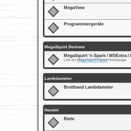
MegaView
Programmiergeräte
MegaSquirt Derivate
MegaSquirt 'n Spark / MSExtra /
Link zur
MegaSquirt'nSpark
Homepage
Lambdameter
Breitband Lambdameter
Handel
Biete