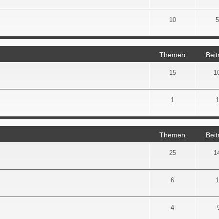
10
5
Themen
Beit
15
1
1
1
Themen
Beit
25
1
6
1
4