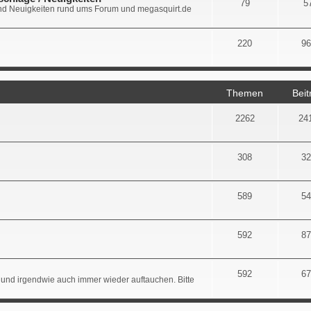
79
5
d Neuigkeiten rund ums Forum und megasquirt.de
220
96
Themen
Beit
2262
24
308
32
589
54
592
87
592
67
 und irgendwie auch immer wieder auftauchen. Bitte