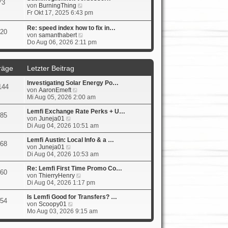
73
s
N
von
BurningThing
t
e
Fr Okt 17, 2025 6:43 pm
e
u
r
e
Re: speed index how to fix in…
20
B
s
N
von
samanthabert
e
t
e
Do Aug 06, 2026 2:11 pm
i
e
u
t
r
e
r
B
s
räge
Letzter Beitrag
a
e
t
g
i
e
Investigating Solar Energy Po…
t
r
144
N
von
AaronEmeft
r
B
e
Mi Aug 05, 2026 2:00 am
a
e
u
g
i
e
Lemfi Exchange Rate Perks + U…
t
85
N
s
von
Juneja01
r
e
t
Di Aug 04, 2026 10:51 am
a
u
e
g
e
r
Lemfi Austin: Local Info & a …
68
s
N
B
von
Juneja01
t
e
e
Di Aug 04, 2026 10:53 am
e
u
i
r
e
t
Re: Lemfi First Time Promo Co…
60
B
s
r
N
von
ThierryHenry
e
t
a
e
Di Aug 04, 2026 1:17 pm
i
e
g
u
t
r
e
Is Lemfi Good for Transfers? …
54
r
B
N
s
von
Scoopy01
a
e
e
t
Mo Aug 03, 2026 9:15 am
g
i
u
e
t
e
r