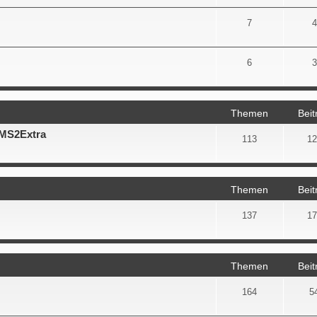
7
4
6
3
Themen
Beit
 MS2Extra
113
12
Themen
Beit
137
17
Themen
Beit
164
5