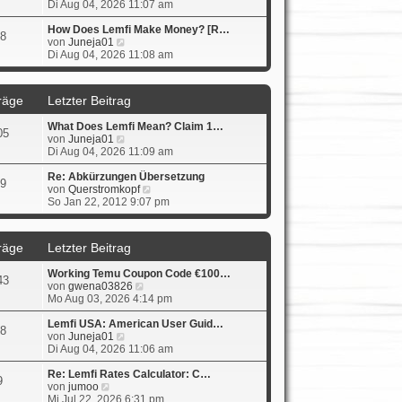
e
Di Aug 04, 2026 11:07 am
a
e
u
g
i
e
How Does Lemfi Make Money? [R…
t
8
s
N
von
Juneja01
r
t
e
Di Aug 04, 2026 11:08 am
a
e
u
g
r
e
B
s
räge
Letzter Beitrag
e
t
i
e
What Does Lemfi Mean? Claim 1…
t
r
05
N
von
Juneja01
r
B
e
Di Aug 04, 2026 11:09 am
a
e
u
g
i
e
Re: Abkürzungen Übersetzung
t
9
s
N
von
Querstromkopf
r
t
e
So Jan 22, 2012 9:07 pm
a
e
u
g
r
e
B
s
räge
Letzter Beitrag
e
t
i
e
Working Temu Coupon Code €100…
t
r
43
N
von
gwena03826
r
B
e
Mo Aug 03, 2026 4:14 pm
a
e
u
g
i
e
Lemfi USA: American User Guid…
t
8
N
s
von
Juneja01
r
e
t
Di Aug 04, 2026 11:06 am
a
u
e
g
e
r
Re: Lemfi Rates Calculator: C…
9
N
s
B
von
jumoo
e
t
e
Mi Jul 22, 2026 6:31 pm