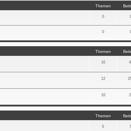
Themen
Beit
0
0
Themen
Beit
16
4
12
2
10
2
Themen
Beit
5