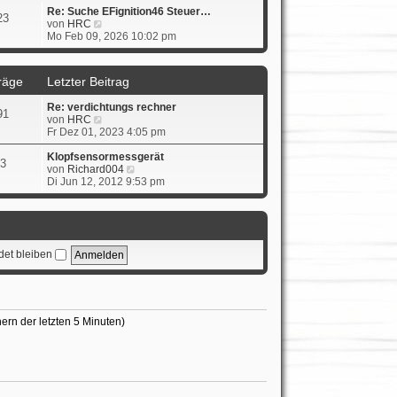
i
e
Re: Suche EFignition46 Steuer…
t
23
N
s
von
HRC
r
e
t
Mo Feb 09, 2026 10:02 pm
a
u
e
g
e
r
s
B
räge
Letzter Beitrag
t
e
e
i
Re: verdichtungs rechner
r
t
91
N
von
HRC
B
r
e
Fr Dez 01, 2023 4:05 pm
e
a
u
i
g
e
Klopfsensormessgerät
t
3
s
N
von
Richard004
r
t
e
Di Jun 12, 2012 9:53 pm
a
e
u
g
r
e
B
s
e
t
i
e
et bleiben
t
r
r
B
a
e
g
i
t
r
ern der letzten 5 Minuten)
a
g