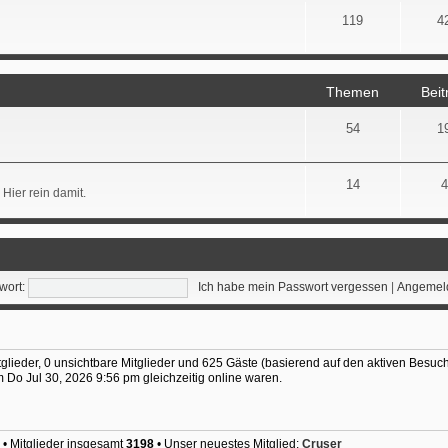
119
4
Themen
Beit
54
1
14
4
Hier rein damit.
wort:
Ich habe mein Passwort vergessen
|
Angemeld
tglieder, 0 unsichtbare Mitglieder und 625 Gäste (basierend auf den aktiven Besuch
Do Jul 30, 2026 9:56 pm gleichzeitig online waren.
• Mitglieder insgesamt
3198
• Unser neuestes Mitglied:
Cruser