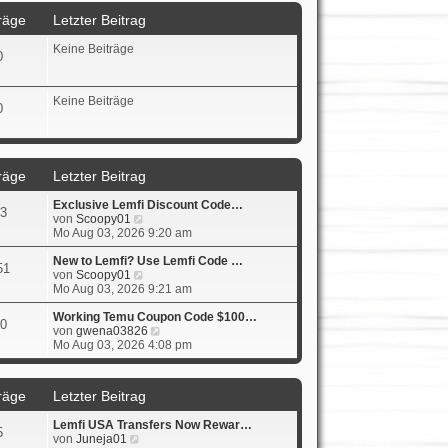
r
s
B
räge
Letzter Beitrag
a
t
e
g
e
i
Keine Beiträge
r
t
0
B
r
e
a
i
g
Keine Beiträge
t
0
r
a
g
räge
Letzter Beitrag
Exclusive Lemfi Discount Code…
3
N
von
Scoopy01
e
Mo Aug 03, 2026 9:20 am
u
e
New to Lemfi? Use Lemfi Code …
51
s
N
von
Scoopy01
t
e
Mo Aug 03, 2026 9:21 am
e
u
r
e
Working Temu Coupon Code $100…
0
B
s
N
von
gwena03826
e
t
e
Mo Aug 03, 2026 4:08 pm
i
e
u
t
r
e
r
B
s
räge
Letzter Beitrag
a
e
t
g
i
e
Lemfi USA Transfers Now Rewar…
t
r
5
N
von
Juneja01
r
B