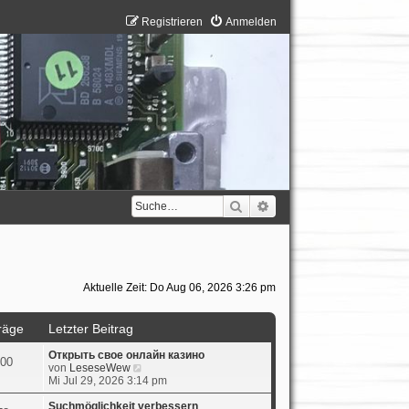
Registrieren
Anmelden
Suche
Erweiterte Suche
Aktuelle Zeit: Do Aug 06, 2026 3:26 pm
räge
Letzter Beitrag
Открыть свое онлайн казино
00
N
von
LeseseWew
e
Mi Jul 29, 2026 3:14 pm
u
e
Suchmöglichkeit verbessern