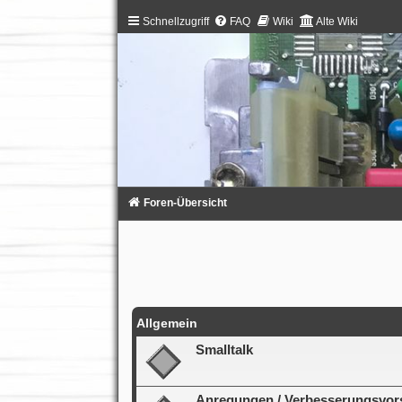
Schnellzugriff
FAQ
Wiki
Alte Wiki
Foren-Übersicht
Allgemein
Smalltalk
Anregungen / Verbesserungsvors