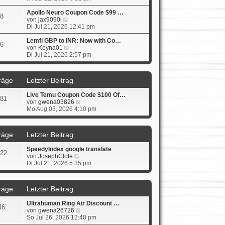
u
e
i
e
r
t
Apollo Neuro Coupon Code $99 …
8
s
N
B
r
von
jax9090i
t
e
e
a
Di Jul 21, 2026 12:41 pm
e
u
i
g
r
e
t
Lemfi GBP to INR: Now with Co…
6
B
s
N
r
von
Keyna01
e
t
e
a
Di Jul 21, 2026 2:57 pm
i
e
u
g
t
r
e
r
B
s
räge
Letzter Beitrag
a
e
t
g
i
e
Live Temu Coupon Code $100 Of…
t
r
81
N
von
gwena03826
r
B
e
Mo Aug 03, 2026 4:10 pm
a
e
u
g
i
e
t
s
r
räge
Letzter Beitrag
t
a
e
g
SpeedyIndex google translate
r
22
N
von
JosephClofe
B
e
Di Jul 21, 2026 5:35 pm
e
u
i
e
t
s
r
räge
Letzter Beitrag
t
a
e
g
Ultrahuman Ring Air Discount …
r
46
N
von
gwena26726
B
e
So Jul 26, 2026 12:48 pm
e
u