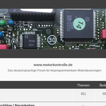
www.motorkontrolle.de
Das deutschsprachige Forum für freiprogrammierbare Motorsteuerungen
Themen
Beit
651
65
chläge / Neuigkeiten