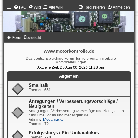
FAQ
Wiki
Alte Wiki
Registrieren
Anmelden
Foren-Übersicht
www.motorkontrolle.de
Das deutschsprachige Forum für freiprogrammierbare
Motorsteuerungen
Aktuelle Zeit: Do Aug 06, 2026 11:28 pm
Allgemein
Smalltalk
Themen:
651
Anregungen / Verbesserungsvorschläge /
Neuigkeiten
Anregungen, Verbesserungsvorschläge und Neuigkeiten
rund ums Forum und megasquirt.de
Admins:
Megamucke
Themen:
79
Erfolgsstorys / Ein-Umbaudokus
Themen:
220