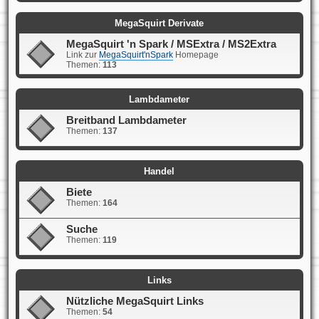
MegaSquirt Derivate
MegaSquirt 'n Spark / MSExtra / MS2Extra
Link zur
MegaSquirt'nSpark
Homepage
Themen:
113
Lambdameter
Breitband Lambdameter
Themen:
137
Handel
Biete
Themen:
164
Suche
Themen:
119
Links
Nützliche MegaSquirt Links
Themen:
54