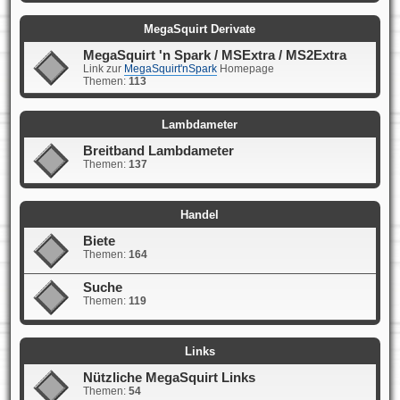
MegaSquirt Derivate
MegaSquirt 'n Spark / MSExtra / MS2Extra
Link zur
MegaSquirt'nSpark
Homepage
Themen:
113
Lambdameter
Breitband Lambdameter
Themen:
137
Handel
Biete
Themen:
164
Suche
Themen:
119
Links
Nützliche MegaSquirt Links
Themen:
54