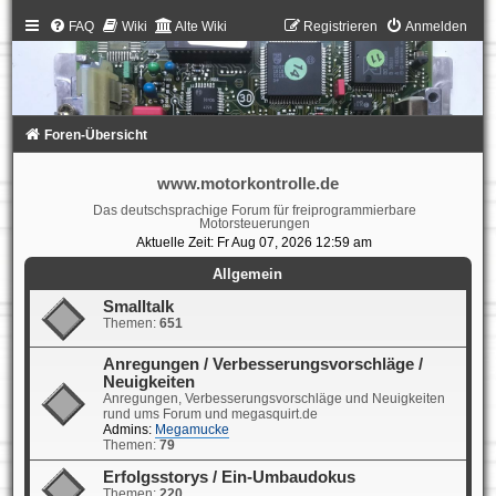
FAQ
Wiki
Alte Wiki
Registrieren
Anmelden
Foren-Übersicht
www.motorkontrolle.de
Das deutschsprachige Forum für freiprogrammierbare
Motorsteuerungen
Aktuelle Zeit: Fr Aug 07, 2026 12:59 am
Allgemein
Smalltalk
Themen:
651
Anregungen / Verbesserungsvorschläge /
Neuigkeiten
Anregungen, Verbesserungsvorschläge und Neuigkeiten
rund ums Forum und megasquirt.de
Admins:
Megamucke
Themen:
79
Erfolgsstorys / Ein-Umbaudokus
Themen:
220