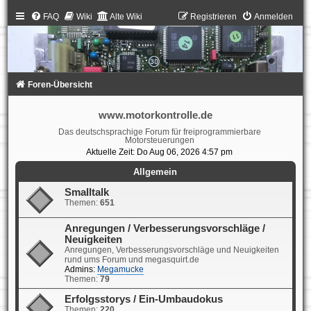
FAQ
Wiki
Alte Wiki
Registrieren
Anmelden
Foren-Übersicht
www.motorkontrolle.de
Das deutschsprachige Forum für freiprogrammierbare
Motorsteuerungen
Aktuelle Zeit: Do Aug 06, 2026 4:57 pm
Allgemein
Smalltalk
Themen:
651
Anregungen / Verbesserungsvorschläge /
Neuigkeiten
Anregungen, Verbesserungsvorschläge und Neuigkeiten
rund ums Forum und megasquirt.de
Admins:
Megamucke
Themen:
79
Erfolgsstorys / Ein-Umbaudokus
Themen:
220