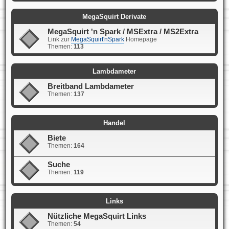
MegaSquirt Derivate
MegaSquirt 'n Spark / MSExtra / MS2Extra
Link zur
MegaSquirt'nSpark
Homepage
Themen:
113
Lambdameter
Breitband Lambdameter
Themen:
137
Handel
Biete
Themen:
164
Suche
Themen:
119
Links
Nützliche MegaSquirt Links
Themen:
54