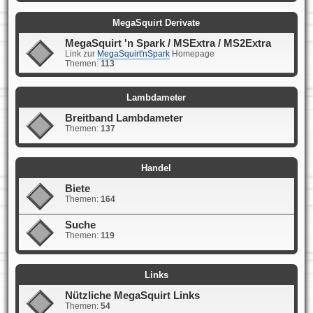
MegaSquirt Derivate
MegaSquirt 'n Spark / MSExtra / MS2Extra
Link zur
MegaSquirt'nSpark
Homepage
Themen:
113
Lambdameter
Breitband Lambdameter
Themen:
137
Handel
Biete
Themen:
164
Suche
Themen:
119
Links
Nützliche MegaSquirt Links
Themen:
54