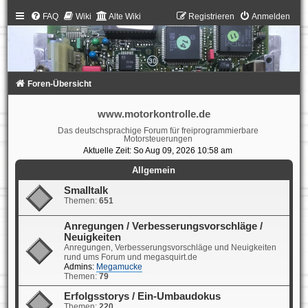
FAQ
Wiki
Alte Wiki
Registrieren
Anmelden
Foren-Übersicht
www.motorkontrolle.de
Das deutschsprachige Forum für freiprogrammierbare
Motorsteuerungen
Aktuelle Zeit: So Aug 09, 2026 10:58 am
Allgemein
Smalltalk
Themen:
651
Anregungen / Verbesserungsvorschläge /
Neuigkeiten
Anregungen, Verbesserungsvorschläge und Neuigkeiten
rund ums Forum und megasquirt.de
Admins:
Megamucke
Themen:
79
Erfolgsstorys / Ein-Umbaudokus
Themen:
220