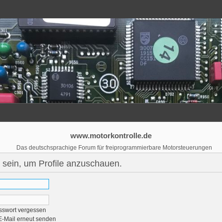
www.motorkontrolle.de
Das deutschsprachige Forum für freiprogrammierbare Motorsteuerungen
 sein, um Profile anzuschauen.
sswort vergessen
E-Mail erneut senden