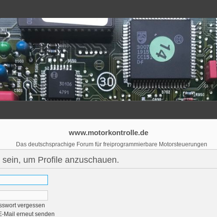
www.motorkontrolle.de
Das deutschsprachige Forum für freiprogrammierbare Motorsteuerungen
 sein, um Profile anzuschauen.
sswort vergessen
E-Mail erneut senden