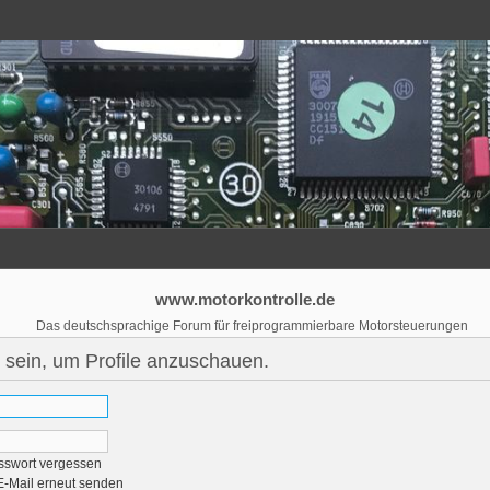
www.motorkontrolle.de
Das deutschsprachige Forum für freiprogrammierbare Motorsteuerungen
 sein, um Profile anzuschauen.
sswort vergessen
E-Mail erneut senden