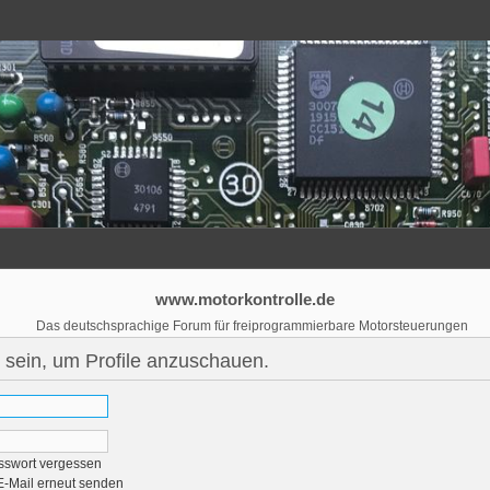
www.motorkontrolle.de
Das deutschsprachige Forum für freiprogrammierbare Motorsteuerungen
 sein, um Profile anzuschauen.
sswort vergessen
E-Mail erneut senden