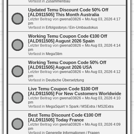
Verfasst in
Zusammenbau
Updated Temu Discount Code 50% Off
[ALD911505] This Month Australia
Letzter Beitrag von
gwena03826
«
Mo Aug 03, 2026 4:17
pm
Verfasst in
Erfolgsstorys / Ein-Umbaudokus
Working Temu Coupon Code €100 Off
[ALD911505] August 2026 Spain
Letzter Beitrag von
gwena03826
«
Mo Aug 03, 2026 4:14
pm
Verfasst in
MegaStim
Working Temu Coupon Code 50% Off
[ALD911505] August 2026 USA
Letzter Beitrag von
gwena03826
«
Mo Aug 03, 2026 4:12
pm
Verfasst in
Deutsche Übersetztung
Live Temu Coupon Code $100 Off
[ALD911505] For New Customers Worldwide
Letzter Beitrag von
gwena03826
«
Mo Aug 03, 2026 4:10
pm
Verfasst in
MegaSquirt 'n Spark / MSExtra / MS2Extra
Best Temu Discount Code €100 Off
[ALD911505] Today France
Letzter Beitrag von
gwena03826
«
Mo Aug 03, 2026 4:09
pm
Verfasst in
Generelle Informationen / Fragen