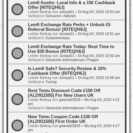
Lemfi Austin: Local Info & a 15€ Cashback
Offer [RITEQH6J]
Letzter Beitrag von
Juneja01
«
Di Aug 04, 2026 10:53 am
Verfasst in
Sensoren / Aktoren
Lemfi Exchange Rate Perks + Unlock £5
Referral Bonus! [RITEQH6J]
Letzter Beitrag von
Juneja01
«
Di Aug 04, 2026 10:51 am
Verfasst in
Zusammenbau
Lemfi Exchange Rate Today: Best Time to
Use $30 Bonus (RITEQH6J)
Letzter Beitrag von
Juneja01
«
Di Aug 04, 2026 10:50 am
Verfasst in
Generelle Informationen / Fragen
Is Lemfi Safe? Security Review & 10%
Cashback Offer (RITEQH6J)
Letzter Beitrag von
Juneja01
«
Di Aug 04, 2026 10:48 am
Verfasst in
Tuning
Best Temu Discount Code £100 Off
[ALD911505] For New Users UK
Letzter Beitrag von
gwena03826
«
Mo Aug 03, 2026 4:22
pm
Verfasst in
Generelle Informationen / Fragen
New Temu Coupon Code £100 Off
[ALD911505] First Order UK
Letzter Beitrag von
gwena03826
«
Mo Aug 03, 2026 4:17
pm