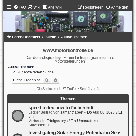
FAQ
Wiki
Alte Wiki
Registrieren
Anmelden
Foren-Übersicht
Suche
Aktive Themen
www.motorkontrolle.de
Das deutschsprachige Forum für freiprogrammierbare
Motorsteuerungen
Aktive Themen
Zur erweiterten Suche
Suche
Erweiterte Suche
Die Suche ergab 27 Treffer • Seite
1
von
1
Themen
speed index how to fix in hindi
Letzter Beitrag von
samanthabert
«
Do Aug 06, 2026 2:11
pm
Verfasst in
Erfolgsstorys / Ein-Umbaudokus
Antworten:
1
Investigating Solar Energy Potential in Seas