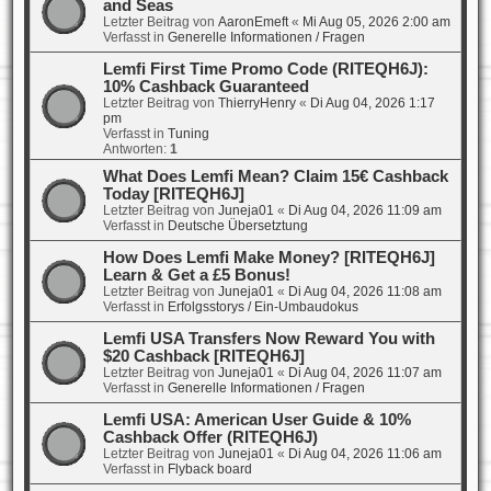
and Seas
Letzter Beitrag von
AaronEmeft
«
Mi Aug 05, 2026 2:00 am
Verfasst in
Generelle Informationen / Fragen
Lemfi First Time Promo Code (RITEQH6J):
10% Cashback Guaranteed
Letzter Beitrag von
ThierryHenry
«
Di Aug 04, 2026 1:17
pm
Verfasst in
Tuning
Antworten:
1
What Does Lemfi Mean? Claim 15€ Cashback
Today [RITEQH6J]
Letzter Beitrag von
Juneja01
«
Di Aug 04, 2026 11:09 am
Verfasst in
Deutsche Übersetztung
How Does Lemfi Make Money? [RITEQH6J]
Learn & Get a £5 Bonus!
Letzter Beitrag von
Juneja01
«
Di Aug 04, 2026 11:08 am
Verfasst in
Erfolgsstorys / Ein-Umbaudokus
Lemfi USA Transfers Now Reward You with
$20 Cashback [RITEQH6J]
Letzter Beitrag von
Juneja01
«
Di Aug 04, 2026 11:07 am
Verfasst in
Generelle Informationen / Fragen
Lemfi USA: American User Guide & 10%
Cashback Offer (RITEQH6J)
Letzter Beitrag von
Juneja01
«
Di Aug 04, 2026 11:06 am
Verfasst in
Flyback board