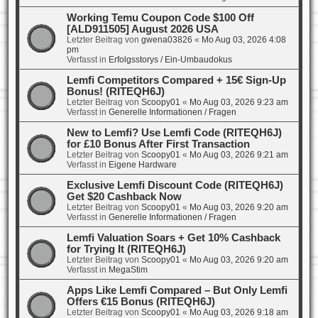
Working Temu Coupon Code $100 Off
[ALD911505] August 2026 USA
Letzter Beitrag von
gwena03826
«
Mo Aug 03, 2026 4:08
pm
Verfasst in
Erfolgsstorys / Ein-Umbaudokus
Lemfi Competitors Compared + 15€ Sign-Up
Bonus! (RITEQH6J)
Letzter Beitrag von
Scoopy01
«
Mo Aug 03, 2026 9:23 am
Verfasst in
Generelle Informationen / Fragen
New to Lemfi? Use Lemfi Code (RITEQH6J)
for £10 Bonus After First Transaction
Letzter Beitrag von
Scoopy01
«
Mo Aug 03, 2026 9:21 am
Verfasst in
Eigene Hardware
Exclusive Lemfi Discount Code (RITEQH6J)
Get $20 Cashback Now
Letzter Beitrag von
Scoopy01
«
Mo Aug 03, 2026 9:20 am
Verfasst in
Generelle Informationen / Fragen
Lemfi Valuation Soars + Get 10% Cashback
for Trying It (RITEQH6J)
Letzter Beitrag von
Scoopy01
«
Mo Aug 03, 2026 9:20 am
Verfasst in
MegaStim
Apps Like Lemfi Compared – But Only Lemfi
Offers €15 Bonus (RITEQH6J)
Letzter Beitrag von
Scoopy01
«
Mo Aug 03, 2026 9:18 am