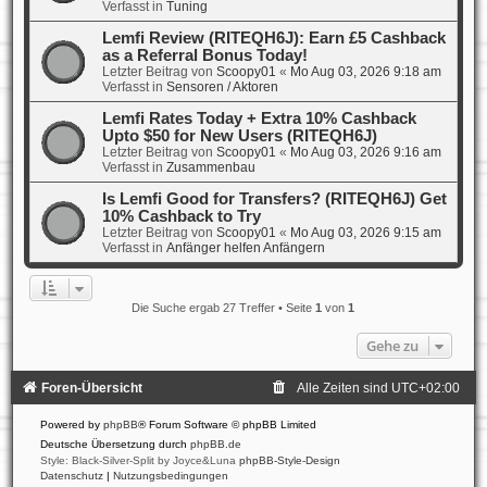
Verfasst in
Tuning
Lemfi Review (RITEQH6J): Earn £5 Cashback
as a Referral Bonus Today!
Letzter Beitrag von
Scoopy01
«
Mo Aug 03, 2026 9:18 am
Verfasst in
Sensoren / Aktoren
Lemfi Rates Today + Extra 10% Cashback
Upto $50 for New Users (RITEQH6J)
Letzter Beitrag von
Scoopy01
«
Mo Aug 03, 2026 9:16 am
Verfasst in
Zusammenbau
Is Lemfi Good for Transfers? (RITEQH6J) Get
10% Cashback to Try
Letzter Beitrag von
Scoopy01
«
Mo Aug 03, 2026 9:15 am
Verfasst in
Anfänger helfen Anfängern
Die Suche ergab 27 Treffer • Seite
1
von
1
Gehe zu
Foren-Übersicht
Alle Zeiten sind
UTC+02:00
Powered by
phpBB
® Forum Software © phpBB Limited
Deutsche Übersetzung durch
phpBB.de
Style: Black-Silver-Split by Joyce&Luna
phpBB-Style-Design
Datenschutz
|
Nutzungsbedingungen