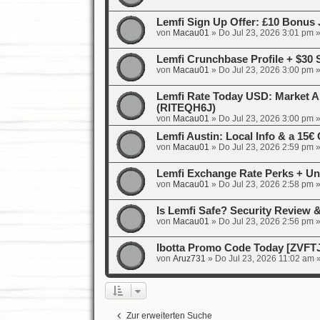
Lemfi Sign Up Offer: £10 Bonus 
von
Macau01
»
Do Jul 23, 2026 3:01 pm
»
Lemfi Crunchbase Profile + $30
von
Macau01
»
Do Jul 23, 2026 3:00 pm
»
Lemfi Rate Today USD: Market A
(RITEQH6J)
von
Macau01
»
Do Jul 23, 2026 3:00 pm
»
Lemfi Austin: Local Info & a 15
von
Macau01
»
Do Jul 23, 2026 2:59 pm
»
Lemfi Exchange Rate Perks + Un
von
Macau01
»
Do Jul 23, 2026 2:58 pm
»
Is Lemfi Safe? Security Review
von
Macau01
»
Do Jul 23, 2026 2:56 pm
»
Ibotta Promo Code Today [ZVFT
von
Aruz731
»
Do Jul 23, 2026 11:02 am
»
Zur erweiterten Suche