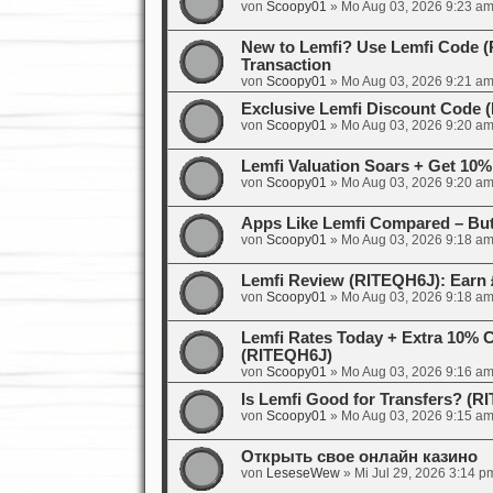
von
Scoopy01
»
Mo Aug 03, 2026 9:23 a
New to Lemfi? Use Lemfi Code (R
Transaction
von
Scoopy01
»
Mo Aug 03, 2026 9:21 a
Exclusive Lemfi Discount Code
von
Scoopy01
»
Mo Aug 03, 2026 9:20 a
Lemfi Valuation Soars + Get 10%
von
Scoopy01
»
Mo Aug 03, 2026 9:20 a
Apps Like Lemfi Compared – But
von
Scoopy01
»
Mo Aug 03, 2026 9:18 a
Lemfi Review (RITEQH6J): Earn 
von
Scoopy01
»
Mo Aug 03, 2026 9:18 a
Lemfi Rates Today + Extra 10% 
(RITEQH6J)
von
Scoopy01
»
Mo Aug 03, 2026 9:16 a
Is Lemfi Good for Transfers? (
von
Scoopy01
»
Mo Aug 03, 2026 9:15 a
Открыть свое онлайн казино
von
LeseseWew
»
Mi Jul 29, 2026 3:14 p