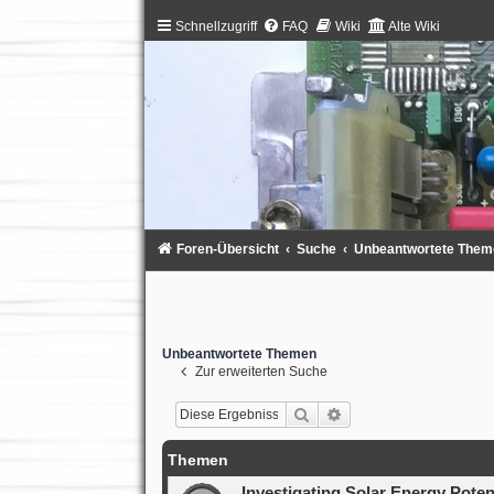
Schnellzugriff
FAQ
Wiki
Alte Wiki
Foren-Übersicht
Suche
Unbeantwortete Them
Unbeantwortete Themen
Zur erweiterten Suche
Suche
Erweiterte Suche
Themen
Investigating Solar Energy Poten