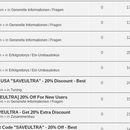
0
1
 am
» in
Generelle Informationen / Fragen
0
1
m
» in
Generelle Informationen / Fragen
0
1
m
» in
Generelle Informationen / Fragen
0
2
m
» in
Erfolgsstorys / Ein-Umbaudokus
0
1
m
» in
Erfolgsstorys / Ein-Umbaudokus
 USA "SAVEULTRA" - 20% Discount - Best
0
2
pm
» in
Tuning
VEULTRA] 20% Off For New Users
0
1
pm
» in
Generelle Informationen / Fragen
VEULTRA - Get 20% Extra Discount
0
2
pm
» in
Zusammenbau
t Code "SAVEULTRA" - 20% Off - Best
0
1