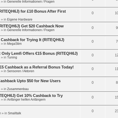
m
» in
Generelle Informationen / Fragen
ITEQH6J) for £10 Bonus After First
0
1
m
» in
Eigene Hardware
 (RITEQH6J) Get $20 Cashback Now
0
9
m
» in
Generelle Informationen / Fragen
 Cashback for Trying It (RITEQH6J)
0
7
m
» in
MegaStim
 Only Lemfi Offers €15 Bonus (RITEQH6J)
0
1
m
» in
Tuning
£5 Cashback as a Referral Bonus Today!
0
1
m
» in
Sensoren / Aktoren
Cashback Upto $50 for New Users
0
8
m
» in
Zusammenbau
RITEQH6J) Get 10% Cashback to Try
0
1
m
» in
Anfänger helfen Anfängern
0
2
m
» in
Smalltalk