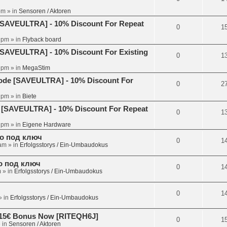
pm
» in
Sensoren / Aktoren
[SAVEULTRA] - 10% Discount For Repeat
0
1
4 pm
» in
Flyback board
[SAVEULTRA] - 10% Discount For Existing
0
1
3 pm
» in
MegaStim
Code [SAVEULTRA] - 10% Discount For
0
2
8 pm
» in
Biete
 [SAVEULTRA] - 10% Discount For Repeat
0
1
6 pm
» in
Eigene Hardware
но под ключ
0
1
 am
» in
Erfolgsstorys / Ein-Umbaudokus
но под ключ
0
1
m
» in
Erfolgsstorys / Ein-Umbaudokus
0
1
 in
Erfolgsstorys / Ein-Umbaudokus
et 15€ Bonus Now [RITEQH6J]
0
1
 in
Sensoren / Aktoren