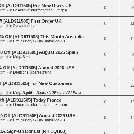
Off [ALD911505] For New Users UK
0
9
 pm
» in
Generelle Informationen / Fragen
 [ALD911505] First Order UK
0
1
 pm
» in
Zusammenbau
 Off [ALD911505] This Month Australia
0
1
 pm
» in
Erfolgsstorys / Ein-Umbaudokus
 Off [ALD911505] August 2026 Spain
0
8
 pm
» in
MegaStim
 Off [ALD911505] August 2026 USA
0
9
 pm
» in
Deutsche Übersetztung
f [ALD911505] For New Customers
0
2
 pm
» in
MegaSquirt 'n Spark / MSExtra / MS2Extra
ff [ALD911505] Today France
0
1
 pm
» in
Generelle Informationen / Fragen
 Off [ALD911505] August 2026 USA
0
1
 pm
» in
Erfolgsstorys / Ein-Umbaudokus
15€ Sign-Up Bonus! (RITEQH6J)
0
5