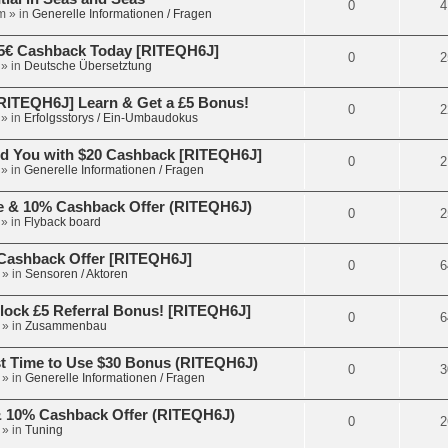
0
4
m
» in
Generelle Informationen / Fragen
5€ Cashback Today [RITEQH6J]
0
2
» in
Deutsche Übersetztung
ITEQH6J] Learn & Get a £5 Bonus!
0
2
» in
Erfolgsstorys / Ein-Umbaudokus
d You with $20 Cashback [RITEQH6J]
0
2
» in
Generelle Informationen / Fragen
e & 10% Cashback Offer (RITEQH6J)
0
2
» in
Flyback board
€ Cashback Offer [RITEQH6J]
0
6
» in
Sensoren / Aktoren
lock £5 Referral Bonus! [RITEQH6J]
0
6
» in
Zusammenbau
t Time to Use $30 Bonus (RITEQH6J)
0
3
» in
Generelle Informationen / Fragen
 & 10% Cashback Offer (RITEQH6J)
0
2
» in
Tuning