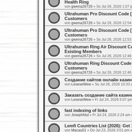
Health Ring
von
gwena26726
»
So Jul 26, 2026 1:07 
Ultrahuman Pro Discount Code 
Customers
von
gwena26726
»
So Jul 26, 2026 12:5
Ultrahuman Pro Discount Code 
Customers
von
gwena26726
»
So Jul 26, 2026 12:5
Ultrahuman Ring Air Discount 
Existing Members
von
gwena26726
»
So Jul 26, 2026 12:4
Ultrahuman Ring Discount Code
Customers
von
gwena26726
»
So Jul 26, 2026 12:4
Создание сайтов онлайн кази
von
LeseseWew
»
So Jul 26, 2026 10:33
Заказать создание сайта кази
von
LeseseWew
»
Fr Jul 24, 2026 5:07 p
fast indexing of links
von
JosephNut
»
Fr Jul 24, 2026 2:24 am
»
Lemfi Countries List (2026): G
von
Macau01
»
Do Jul 23, 2026 3:01 pm
»