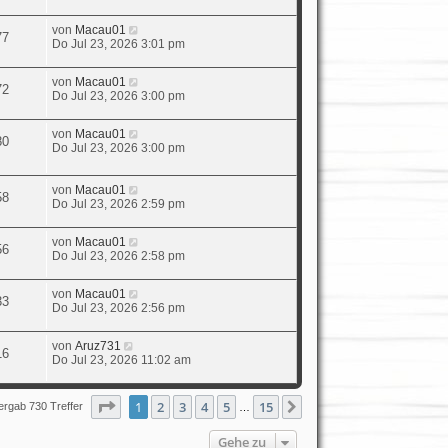
von
Macau01
77
Do Jul 23, 2026 3:01 pm
von
Macau01
72
Do Jul 23, 2026 3:00 pm
von
Macau01
80
Do Jul 23, 2026 3:00 pm
von
Macau01
58
Do Jul 23, 2026 2:59 pm
von
Macau01
56
Do Jul 23, 2026 2:58 pm
von
Macau01
33
Do Jul 23, 2026 2:56 pm
von
Aruz731
16
Do Jul 23, 2026 11:02 am
Seite
1
von
15
1
2
3
4
5
15
Nächste
ergab 730 Treffer
…
Gehe zu