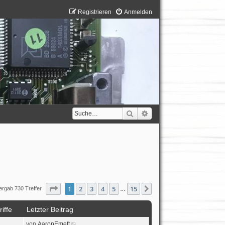
Registrieren
Anmelden
Suche
Erweiterte Suche
Seite
1
von
15
1
2
3
4
5
15
Nächste
ergab 730 Treffer
…
iffe
Letzter Beitrag
von
AaronEmeft