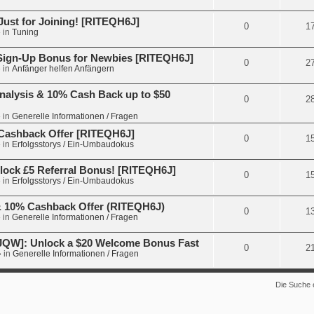
Just for Joining! [RITEQH6J]
0
1
 in
Tuning
 Sign-Up Bonus for Newbies [RITEQH6J]
0
2
 in
Anfänger helfen Anfängern
nalysis & 10% Cash Back up to $50
0
2
 in
Generelle Informationen / Fragen
€ Cashback Offer [RITEQH6J]
0
1
 in
Erfolgsstorys / Ein-Umbaudokus
lock £5 Referral Bonus! [RITEQH6J]
0
1
 in
Erfolgsstorys / Ein-Umbaudokus
 & 10% Cashback Offer (RITEQH6J)
0
1
 in
Generelle Informationen / Fragen
JQW]: Unlock a $20 Welcome Bonus Fast
0
2
 in
Generelle Informationen / Fragen
Die Suche 