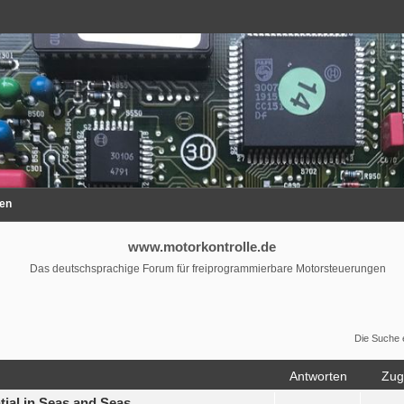
en
www.motorkontrolle.de
Das deutschsprachige Forum für freiprogrammierbare Motorsteuerungen
Die Suche 
Antworten
Zugr
tial in Seas and Seas