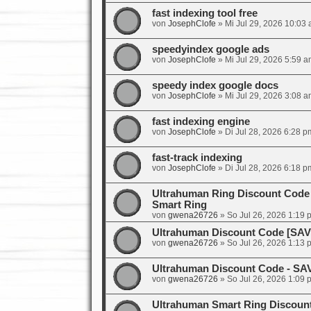
fast indexing tool free
von
JosephClofe
»
Mi Jul 29, 2026 10:03
speedyindex google ads
von
JosephClofe
»
Mi Jul 29, 2026 5:59 a
speedy index google docs
von
JosephClofe
»
Mi Jul 29, 2026 3:08 a
fast indexing engine
von
JosephClofe
»
Di Jul 28, 2026 6:28 p
fast-track indexing
von
JosephClofe
»
Di Jul 28, 2026 6:18 p
Ultrahuman Ring Discount Code
Smart Ring
von
gwena26726
»
So Jul 26, 2026 1:19 
Ultrahuman Discount Code [SA
von
gwena26726
»
So Jul 26, 2026 1:13 
Ultrahuman Discount Code - SA
von
gwena26726
»
So Jul 26, 2026 1:09 
Ultrahuman Smart Ring Discoun