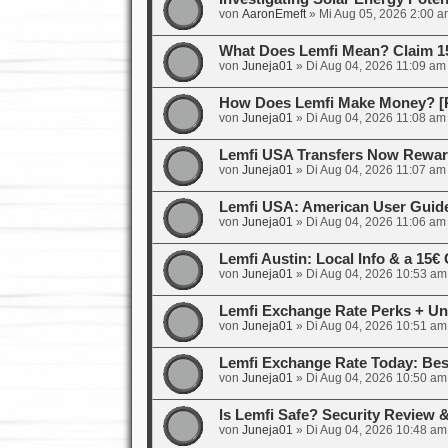
von
AaronEmeft
»
Mi Aug 05, 2026 2:00 a
What Does Lemfi Mean? Claim 1
von
Juneja01
»
Di Aug 04, 2026 11:09 am
How Does Lemfi Make Money? [R
von
Juneja01
»
Di Aug 04, 2026 11:08 am
Lemfi USA Transfers Now Rewar
von
Juneja01
»
Di Aug 04, 2026 11:07 am
Lemfi USA: American User Guid
von
Juneja01
»
Di Aug 04, 2026 11:06 am
Lemfi Austin: Local Info & a 15
von
Juneja01
»
Di Aug 04, 2026 10:53 am
Lemfi Exchange Rate Perks + Un
von
Juneja01
»
Di Aug 04, 2026 10:51 am
Lemfi Exchange Rate Today: Bes
von
Juneja01
»
Di Aug 04, 2026 10:50 am
Is Lemfi Safe? Security Review
von
Juneja01
»
Di Aug 04, 2026 10:48 am