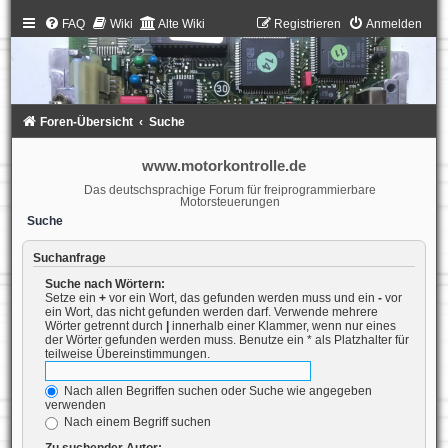
FAQ
Wiki
Alte Wiki
Registrieren
Anmelden
Foren-Übersicht
Suche
www.motorkontrolle.de
Das deutschsprachige Forum für freiprogrammierbare
Motorsteuerungen
Suche
Suchanfrage
Suche nach Wörtern:
Setze ein
+
vor ein Wort, das gefunden werden muss und ein
-
vor
ein Wort, das nicht gefunden werden darf. Verwende mehrere
Wörter getrennt durch
|
innerhalb einer Klammer, wenn nur eines
der Wörter gefunden werden muss. Benutze ein * als Platzhalter für
teilweise Übereinstimmungen.
Nach allen Begriffen suchen oder Suche wie angegeben
verwenden
Nach einem Begriff suchen
Zu suchender Autor: