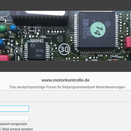
www.motorkontrolle.de
Das deutschsprachige Forum für freiprogrammierbare Motorsteuerungen
sswort vergessen
E-Mail erneut senden