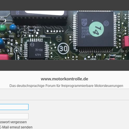
www.motorkontrolle.de
Das deutschsprachige Forum für freiprogrammierbare Motorsteuerungen
sswort vergessen
E-Mail erneut senden