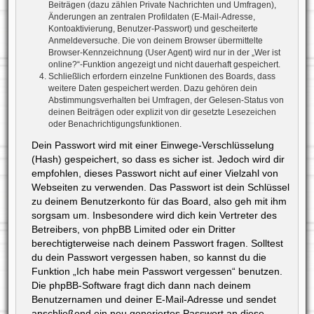
Beiträgen (dazu zählen Private Nachrichten und Umfragen),
Änderungen an zentralen Profildaten (E-Mail-Adresse,
Kontoaktivierung, Benutzer-Passwort) und gescheiterte
Anmeldeversuche. Die von deinem Browser übermittelte
Browser-Kennzeichnung (User Agent) wird nur in der „Wer ist
online?“-Funktion angezeigt und nicht dauerhaft gespeichert.
Schließlich erfordern einzelne Funktionen des Boards, dass
weitere Daten gespeichert werden. Dazu gehören dein
Abstimmungsverhalten bei Umfragen, der Gelesen-Status von
deinen Beiträgen oder explizit von dir gesetzte Lesezeichen
oder Benachrichtigungsfunktionen.
Dein Passwort wird mit einer Einwege-Verschlüsselung
(Hash) gespeichert, so dass es sicher ist. Jedoch wird dir
empfohlen, dieses Passwort nicht auf einer Vielzahl von
Webseiten zu verwenden. Das Passwort ist dein Schlüssel
zu deinem Benutzerkonto für das Board, also geh mit ihm
sorgsam um. Insbesondere wird dich kein Vertreter des
Betreibers, von phpBB Limited oder ein Dritter
berechtigterweise nach deinem Passwort fragen. Solltest
du dein Passwort vergessen haben, so kannst du die
Funktion „Ich habe mein Passwort vergessen“ benutzen.
Die phpBB-Software fragt dich dann nach deinem
Benutzernamen und deiner E-Mail-Adresse und sendet
anschließend ein neu generiertes Passwort an diese