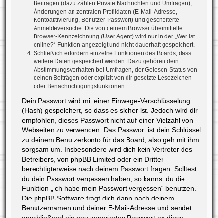
Beiträgen (dazu zählen Private Nachrichten und Umfragen),
Änderungen an zentralen Profildaten (E-Mail-Adresse,
Kontoaktivierung, Benutzer-Passwort) und gescheiterte
Anmeldeversuche. Die von deinem Browser übermittelte
Browser-Kennzeichnung (User Agent) wird nur in der „Wer ist
online?“-Funktion angezeigt und nicht dauerhaft gespeichert.
Schließlich erfordern einzelne Funktionen des Boards, dass
weitere Daten gespeichert werden. Dazu gehören dein
Abstimmungsverhalten bei Umfragen, der Gelesen-Status von
deinen Beiträgen oder explizit von dir gesetzte Lesezeichen
oder Benachrichtigungsfunktionen.
Dein Passwort wird mit einer Einwege-Verschlüsselung
(Hash) gespeichert, so dass es sicher ist. Jedoch wird dir
empfohlen, dieses Passwort nicht auf einer Vielzahl von
Webseiten zu verwenden. Das Passwort ist dein Schlüssel
zu deinem Benutzerkonto für das Board, also geh mit ihm
sorgsam um. Insbesondere wird dich kein Vertreter des
Betreibers, von phpBB Limited oder ein Dritter
berechtigterweise nach deinem Passwort fragen. Solltest
du dein Passwort vergessen haben, so kannst du die
Funktion „Ich habe mein Passwort vergessen“ benutzen.
Die phpBB-Software fragt dich dann nach deinem
Benutzernamen und deiner E-Mail-Adresse und sendet
anschließend ein neu generiertes Passwort an diese