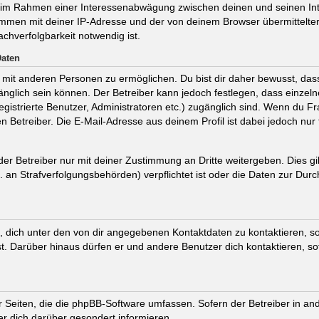
t, im Rahmen einer Interessenabwägung zwischen deinen und seinen Int
ammen mit deiner IP-Adresse und der von deinem Browser übermittelte
chverfolgbarkeit notwendig ist.
Daten
mit anderen Personen zu ermöglichen. Du bist dir daher bewusst, dass 
ugänglich sein können. Der Betreiber kann jedoch festlegen, dass einzel
registrierte Benutzer, Administratoren etc.) zugänglich sind. Wenn du
 Betreiber. Die E-Mail-Adresse aus deinem Profil ist dabei jedoch nur
r Betreiber nur mit deiner Zustimmung an Dritte weitergeben. Dies gilt
an Strafverfolgungsbehörden) verpflichtet ist oder die Daten zur Durch
 dich unter den von dir angegebenen Kontaktdaten zu kontaktieren, sof
st. Darüber hinaus dürfen er und andere Benutzer dich kontaktieren, s
er Seiten, die die phpBB-Software umfassen. Sofern der Betreiber in an
r dich darüber gesondert informieren.