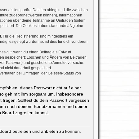
wser als temporäre Dateien ablegt und die zwischen
naufrufe zugeordnet werden können), Informationen
rmationen über deine Teilnahme an Umfragen (sofern
espeichert. Die Cookies haben standardmäßig eine
. Für die Registrierung sind mindestens ein
g festgelegt wurden, so ist dies für dich vor deren
es gilt, wenn du einen Beitrag als Entwurf
onen gespeichert: Löschen und Ändern von Beiträgen
tzer-Passwort) und gescheiterte Anmeldeversuche.
d nicht dauerhaft gespeichert.
verhalten bei Umfragen, der Gelesen-Status von
mpfohlen, dieses Passwort nicht auf einer
also geh mit ihm sorgsam um. Insbesondere
t fragen. Solltest du dein Passwort vergessen
 dann nach deinem Benutzernamen und deiner
 Board zugreifen kannst.
 Board betreiben und anbieten zu können.