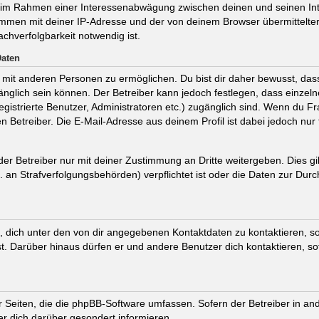
t, im Rahmen einer Interessenabwägung zwischen deinen und seinen Int
ammen mit deiner IP-Adresse und der von deinem Browser übermittelte
chverfolgbarkeit notwendig ist.
Daten
mit anderen Personen zu ermöglichen. Du bist dir daher bewusst, dass 
ugänglich sein können. Der Betreiber kann jedoch festlegen, dass einzel
registrierte Benutzer, Administratoren etc.) zugänglich sind. Wenn du
 Betreiber. Die E-Mail-Adresse aus deinem Profil ist dabei jedoch nur
r Betreiber nur mit deiner Zustimmung an Dritte weitergeben. Dies gilt
an Strafverfolgungsbehörden) verpflichtet ist oder die Daten zur Durch
 dich unter den von dir angegebenen Kontaktdaten zu kontaktieren, sof
st. Darüber hinaus dürfen er und andere Benutzer dich kontaktieren, s
er Seiten, die die phpBB-Software umfassen. Sofern der Betreiber in an
r dich darüber gesondert informieren.