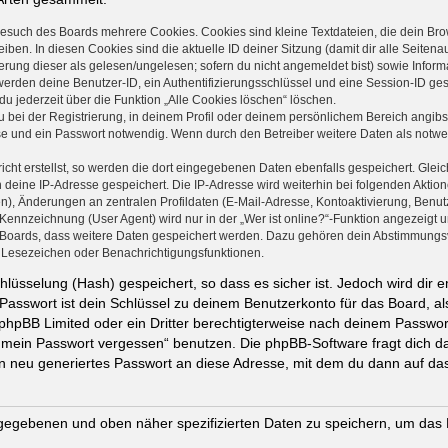
Besuch des Boards mehrere Cookies. Cookies sind kleine Textdateien, die dein Bro
iben. In diesen Cookies sind die aktuelle ID deiner Sitzung (damit dir alle Seite
ierung dieser als gelesen/ungelesen; sofern du nicht angemeldet bist) sowie Info
 werden deine Benutzer-ID, ein Authentifizierungsschlüssel und eine Session-ID g
du jederzeit über die Funktion „Alle Cookies löschen“ löschen.
 bei der Registrierung, in deinem Profil oder deinem persönlichem Bereich angibst
 und ein Passwort notwendig. Wenn durch den Betreiber weitere Daten als notwendi
cht erstellst, so werden die dort eingegebenen Daten ebenfalls gespeichert. Gleich
h deine IP-Adresse gespeichert. Die IP-Adresse wird weiterhin bei folgenden Akti
n), Änderungen an zentralen Profildaten (E-Mail-Adresse, Kontoaktivierung, Benu
ennzeichnung (User Agent) wird nur in der „Wer ist online?“-Funktion angezeigt un
s Boards, dass weitere Daten gespeichert werden. Dazu gehören dein Abstimmungs
te Lesezeichen oder Benachrichtigungsfunktionen.
lüsselung (Hash) gespeichert, so dass es sicher ist. Jedoch wird dir e
Passwort ist dein Schlüssel zu deinem Benutzerkonto für das Board, 
n phpBB Limited oder ein Dritter berechtigterweise nach deinem Passwor
e mein Passwort vergessen“ benutzen. Die phpBB-Software fragt dich
n neu generiertes Passwort an diese Adresse, mit dem du dann auf das
ingegebenen und oben näher spezifizierten Daten zu speichern, um das