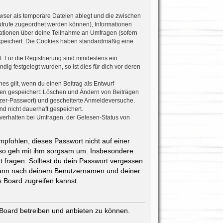
wser als temporäre Dateien ablegt und die zwischen
naufrufe zugeordnet werden können), Informationen
rmationen über deine Teilnahme an Umfragen (sofern
espeichert. Die Cookies haben standardmäßig eine
. Für die Registrierung sind mindestens ein
g festgelegt wurden, so ist dies für dich vor deren
es gilt, wenn du einen Beitrag als Entwurf
onen gespeichert: Löschen und Ändern von Beiträgen
tzer-Passwort) und gescheiterte Anmeldeversuche.
d nicht dauerhaft gespeichert.
verhalten bei Umfragen, der Gelesen-Status von
mpfohlen, dieses Passwort nicht auf einer
also geh mit ihm sorgsam um. Insbesondere
t fragen. Solltest du dein Passwort vergessen
 dann nach deinem Benutzernamen und deiner
 Board zugreifen kannst.
 Board betreiben und anbieten zu können.