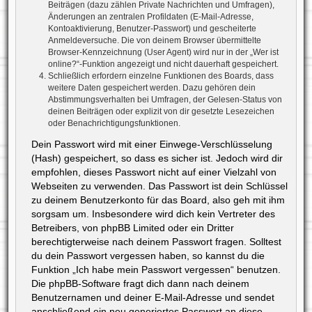
Beiträgen (dazu zählen Private Nachrichten und Umfragen),
Änderungen an zentralen Profildaten (E-Mail-Adresse,
Kontoaktivierung, Benutzer-Passwort) und gescheiterte
Anmeldeversuche. Die von deinem Browser übermittelte
Browser-Kennzeichnung (User Agent) wird nur in der „Wer ist
online?“-Funktion angezeigt und nicht dauerhaft gespeichert.
Schließlich erfordern einzelne Funktionen des Boards, dass
weitere Daten gespeichert werden. Dazu gehören dein
Abstimmungsverhalten bei Umfragen, der Gelesen-Status von
deinen Beiträgen oder explizit von dir gesetzte Lesezeichen
oder Benachrichtigungsfunktionen.
Dein Passwort wird mit einer Einwege-Verschlüsselung
(Hash) gespeichert, so dass es sicher ist. Jedoch wird dir
empfohlen, dieses Passwort nicht auf einer Vielzahl von
Webseiten zu verwenden. Das Passwort ist dein Schlüssel
zu deinem Benutzerkonto für das Board, also geh mit ihm
sorgsam um. Insbesondere wird dich kein Vertreter des
Betreibers, von phpBB Limited oder ein Dritter
berechtigterweise nach deinem Passwort fragen. Solltest
du dein Passwort vergessen haben, so kannst du die
Funktion „Ich habe mein Passwort vergessen“ benutzen.
Die phpBB-Software fragt dich dann nach deinem
Benutzernamen und deiner E-Mail-Adresse und sendet
anschließend ein neu generiertes Passwort an diese