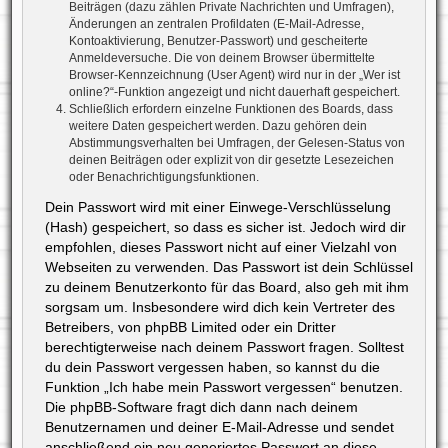
Beiträgen (dazu zählen Private Nachrichten und Umfragen),
Änderungen an zentralen Profildaten (E-Mail-Adresse,
Kontoaktivierung, Benutzer-Passwort) und gescheiterte
Anmeldeversuche. Die von deinem Browser übermittelte
Browser-Kennzeichnung (User Agent) wird nur in der „Wer ist
online?“-Funktion angezeigt und nicht dauerhaft gespeichert.
Schließlich erfordern einzelne Funktionen des Boards, dass
weitere Daten gespeichert werden. Dazu gehören dein
Abstimmungsverhalten bei Umfragen, der Gelesen-Status von
deinen Beiträgen oder explizit von dir gesetzte Lesezeichen
oder Benachrichtigungsfunktionen.
Dein Passwort wird mit einer Einwege-Verschlüsselung
(Hash) gespeichert, so dass es sicher ist. Jedoch wird dir
empfohlen, dieses Passwort nicht auf einer Vielzahl von
Webseiten zu verwenden. Das Passwort ist dein Schlüssel
zu deinem Benutzerkonto für das Board, also geh mit ihm
sorgsam um. Insbesondere wird dich kein Vertreter des
Betreibers, von phpBB Limited oder ein Dritter
berechtigterweise nach deinem Passwort fragen. Solltest
du dein Passwort vergessen haben, so kannst du die
Funktion „Ich habe mein Passwort vergessen“ benutzen.
Die phpBB-Software fragt dich dann nach deinem
Benutzernamen und deiner E-Mail-Adresse und sendet
anschließend ein neu generiertes Passwort an diese