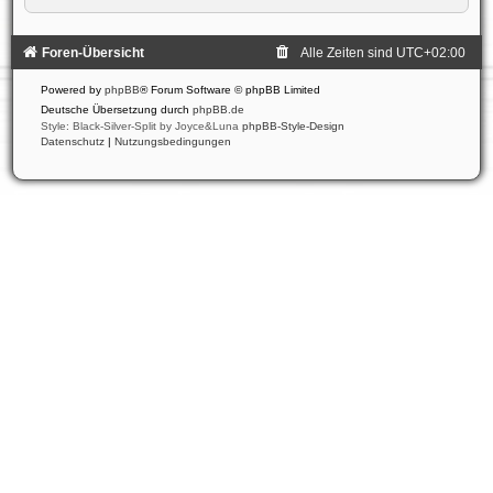
Foren-Übersicht
Alle Zeiten sind
UTC+02:00
Powered by
phpBB
® Forum Software © phpBB Limited
Deutsche Übersetzung durch
phpBB.de
Style: Black-Silver-Split by Joyce&Luna
phpBB-Style-Design
Datenschutz
|
Nutzungsbedingungen