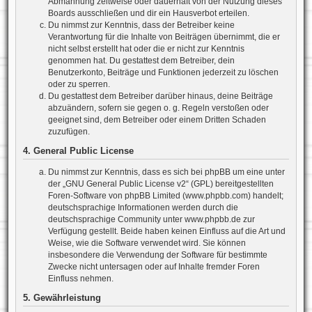
Abmahnung zeitweise oder dauerhaft von der Nutzung dieses
Boards ausschließen und dir ein Hausverbot erteilen.
Du nimmst zur Kenntnis, dass der Betreiber keine
Verantwortung für die Inhalte von Beiträgen übernimmt, die er
nicht selbst erstellt hat oder die er nicht zur Kenntnis
genommen hat. Du gestattest dem Betreiber, dein
Benutzerkonto, Beiträge und Funktionen jederzeit zu löschen
oder zu sperren.
Du gestattest dem Betreiber darüber hinaus, deine Beiträge
abzuändern, sofern sie gegen o. g. Regeln verstoßen oder
geeignet sind, dem Betreiber oder einem Dritten Schaden
zuzufügen.
4. General Public License
Du nimmst zur Kenntnis, dass es sich bei phpBB um eine unter
der „
GNU General Public License v2
“ (GPL) bereitgestellten
Foren-Software von phpBB Limited (www.phpbb.com) handelt;
deutschsprachige Informationen werden durch die
deutschsprachige Community unter www.phpbb.de zur
Verfügung gestellt. Beide haben keinen Einfluss auf die Art und
Weise, wie die Software verwendet wird. Sie können
insbesondere die Verwendung der Software für bestimmte
Zwecke nicht untersagen oder auf Inhalte fremder Foren
Einfluss nehmen.
5. Gewährleistung