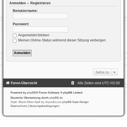
Anmelden
•
Registrieren
Benutzername:
Passwort:
Angemeldet bleiben
Meinen Online-Status während dieser Sitzung verbergen
Gehe zu
Foren-Übersicht
Alle Zeiten sind
UTC+02:00
Powered by
phpBB
® Forum Software © phpBB Limited
Deutsche Übersetzung durch
phpBB.de
Style: Black-Silver-Split by Joyce&Luna
phpBB-Style-Design
Datenschutz
|
Nutzungsbedingungen