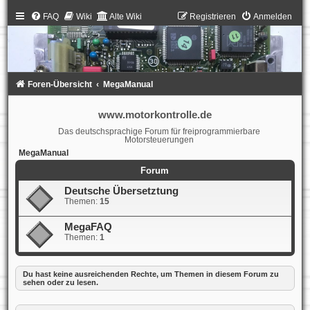
FAQ
Wiki
Alte Wiki
Registrieren
Anmelden
Foren-Übersicht
MegaManual
www.motorkontrolle.de
Das deutschsprachige Forum für freiprogrammierbare
Motorsteuerungen
MegaManual
Forum
Deutsche Übersetztung
Themen:
15
MegaFAQ
Themen:
1
Du hast keine ausreichenden Rechte, um Themen in diesem Forum zu
sehen oder zu lesen.