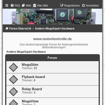
FAQ
Wiki
Alte Wiki
Registrieren
Anmelden
Foren-Übersicht
Andere MegaSquirt Hardware
www.motorkontrolle.de
Das deutschsprachige Forum für freiprogrammierbare
Motorsteuerungen
Andere MegaSquirt Hardware
Forum
MegaStim
Themen:
25
Flyback board
Themen:
6
Relay Board
Themen:
4
MegaView
Themen:
7