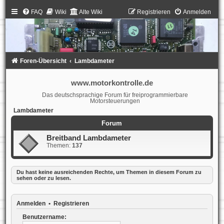
FAQ
Wiki
Alte Wiki
Registrieren
Anmelden
Foren-Übersicht
Lambdameter
www.motorkontrolle.de
Das deutschsprachige Forum für freiprogrammierbare
Motorsteuerungen
Lambdameter
Forum
Breitband Lambdameter
Themen:
137
Du hast keine ausreichenden Rechte, um Themen in diesem Forum zu
sehen oder zu lesen.
Anmelden
•
Registrieren
Benutzername: