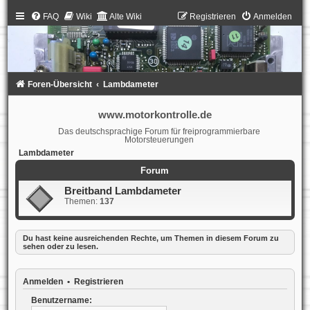
FAQ
Wiki
Alte Wiki
Registrieren
Anmelden
Foren-Übersicht
Lambdameter
www.motorkontrolle.de
Das deutschsprachige Forum für freiprogrammierbare
Motorsteuerungen
Lambdameter
Forum
Breitband Lambdameter
Themen:
137
Du hast keine ausreichenden Rechte, um Themen in diesem Forum zu
sehen oder zu lesen.
Anmelden
•
Registrieren
Benutzername: