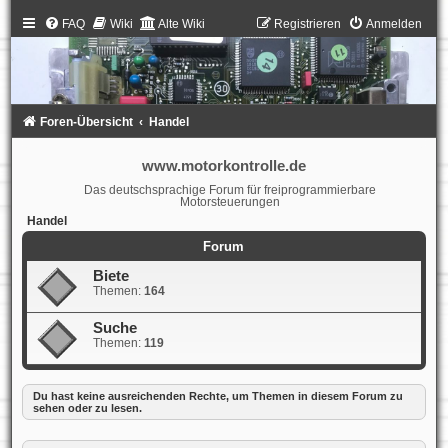
FAQ
Wiki
Alte Wiki
Registrieren
Anmelden
Foren-Übersicht
Handel
www.motorkontrolle.de
Das deutschsprachige Forum für freiprogrammierbare
Motorsteuerungen
Handel
Forum
Biete
Themen:
164
Suche
Themen:
119
Du hast keine ausreichenden Rechte, um Themen in diesem Forum zu
sehen oder zu lesen.