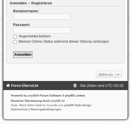
Anmelden
•
Registrieren
Benutzername:
Passwort:
Angemeldet bleiben
Meinen Online-Status während dieser Sitzung verbergen
Gehe zu
Foren-Übersicht
Alle Zeiten sind
UTC+02:00
Powered by
phpBB
® Forum Software © phpBB Limited
Deutsche Übersetzung durch
phpBB.de
Style: Black-Silver-Split by Joyce&Luna
phpBB-Style-Design
Datenschutz
|
Nutzungsbedingungen