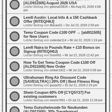
[ALD911505] August 2026 USA
Letzter Beitrag von
gwena03826
«
Mo Aug 03, 2026 4:08
pm
Lemfi Austin: Local Info & a 15€ Cashback
Offer [RITEQH6J]
Letzter Beitrag von
Macau01
«
Do Jul 23, 2026 2:59 pm
Temu Coupon Code £100 OFF → [ald911505]
for New Users
Letzter Beitrag von
codestar114
«
Mi Jul 22, 2026 1:24 pm
Lemfi Naira to Pounds Rate + £10 Bonus on
Signup (RITEQH6J)
Letzter Beitrag von
Doom01
«
Mi Jul 22, 2026 12:42 pm
How To Get Temu Coupon Code £100 Off
[ALD911505] New Order
Letzter Beitrag von
omber1922
«
Mi Jul 22, 2026 5:09 am
Ultrahuman Ring Air Discount Code
[SAVEULTRA] | 20% Off | Best Fitness Ring
Letzter Beitrag von
guyqo52
«
Di Jul 21, 2026 2:24 pm
Shein Coupon 60% Off [CYQ5Y27] For
existing customers
Letzter Beitrag von
neomi7891
«
Di Jul 21, 2026 12:28 pm
Temu Gutscheincode für Neukunden
(ALD911505): 30% Treuebonus!