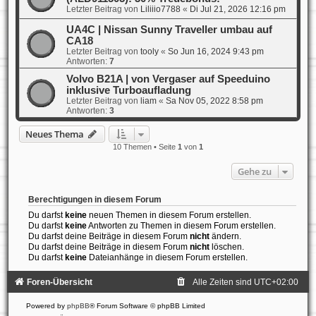
Letzter Beitrag von
Liliiio7788
«
Di Jul 21, 2026 12:16 pm
UA4C | Nissan Sunny Traveller umbau auf
CA18
Letzter Beitrag von
tooly
«
So Jun 16, 2024 9:43 pm
Antworten:
7
Volvo B21A | von Vergaser auf Speeduino
inklusive Turboaufladung
Letzter Beitrag von
liam
«
Sa Nov 05, 2022 8:58 pm
Antworten:
3
Neues Thema
10 Themen • Seite
1
von
1
Gehe zu
Berechtigungen in diesem Forum
Du darfst
keine
neuen Themen in diesem Forum erstellen.
Du darfst
keine
Antworten zu Themen in diesem Forum erstellen.
Du darfst deine Beiträge in diesem Forum
nicht
ändern.
Du darfst deine Beiträge in diesem Forum
nicht
löschen.
Du darfst
keine
Dateianhänge in diesem Forum erstellen.
Foren-Übersicht
Alle Zeiten sind
UTC+02:00
Powered by
phpBB
® Forum Software © phpBB Limited