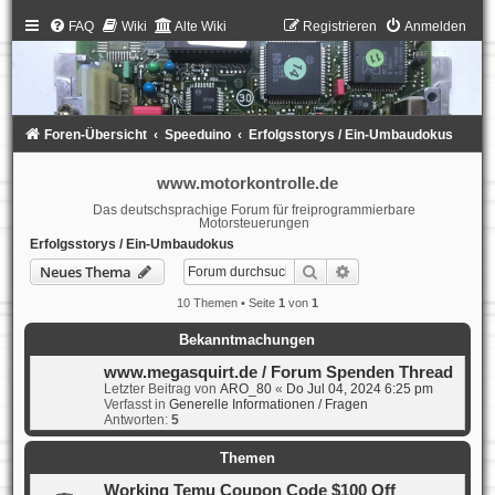
FAQ
Wiki
Alte Wiki
Registrieren
Anmelden
Foren-Übersicht
Speeduino
Erfolgsstorys / Ein-Umbaudokus
www.motorkontrolle.de
Das deutschsprachige Forum für freiprogrammierbare
Motorsteuerungen
Erfolgsstorys / Ein-Umbaudokus
Suche
Erweiterte Suche
Neues Thema
10 Themen • Seite
1
von
1
Bekanntmachungen
www.megasquirt.de / Forum Spenden Thread
Letzter Beitrag von
ARO_80
«
Do Jul 04, 2024 6:25 pm
Verfasst in
Generelle Informationen / Fragen
Antworten:
5
Themen
Working Temu Coupon Code $100 Off