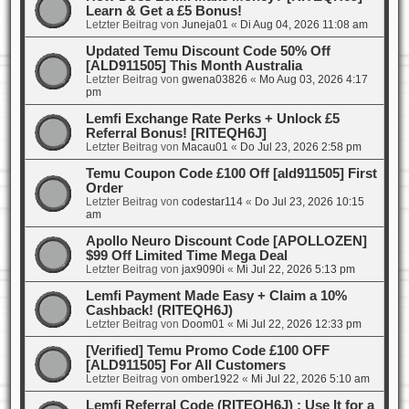
Learn & Get a £5 Bonus!
Letzter Beitrag von
Juneja01
«
Di Aug 04, 2026 11:08 am
Updated Temu Discount Code 50% Off
[ALD911505] This Month Australia
Letzter Beitrag von
gwena03826
«
Mo Aug 03, 2026 4:17
pm
Lemfi Exchange Rate Perks + Unlock £5
Referral Bonus! [RITEQH6J]
Letzter Beitrag von
Macau01
«
Do Jul 23, 2026 2:58 pm
Temu Coupon Code £100 Off [ald911505] First
Order
Letzter Beitrag von
codestar114
«
Do Jul 23, 2026 10:15
am
Apollo Neuro Discount Code [APOLLOZEN]
$99 Off Limited Time Mega Deal
Letzter Beitrag von
jax9090i
«
Mi Jul 22, 2026 5:13 pm
Lemfi Payment Made Easy + Claim a 10%
Cashback! (RITEQH6J)
Letzter Beitrag von
Doom01
«
Mi Jul 22, 2026 12:33 pm
[Verified] Temu Promo Code £100 OFF
[ALD911505] For All Customers
Letzter Beitrag von
omber1922
«
Mi Jul 22, 2026 5:10 am
Lemfi Referral Code (RITEQH6J) : Use It for a