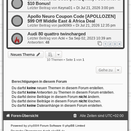
$10 Bonus!
Letzter Beitrag von
Keyna01
«
Di Jul 21, 2026 3:00 pm
Apollo Neuro Coupon Code [APOLLOZEN]
$99 Off Middle East & Africa Deal
Letzter Beitrag von
jax9090i
«
Di Jul 21, 2026 12:35 pm
Audi 80 quattro twincharged
Letzter Beitrag von
Acki
«
Sa Sep 02, 2023 10:39 am
Antworten:
48
1
2
3
4
Neues Thema
10 Themen • Seite
1
von
1
Gehe zu
Berechtigungen in diesem Forum
Du darfst
keine
neuen Themen in diesem Forum erstellen.
Du darfst
keine
Antworten zu Themen in diesem Forum erstellen.
Du darfst deine Beiträge in diesem Forum
nicht
ändern.
Du darfst deine Beiträge in diesem Forum
nicht
löschen.
Du darfst
keine
Dateianhänge in diesem Forum erstellen.
Foren-Übersicht
Alle Zeiten sind
UTC+02:00
Powered by
phpBB
® Forum Software © phpBB Limited
Deutsche Übersetzung durch
phpBB.de