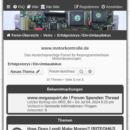
FAQ
Wiki
Alte Wiki
Registrieren
Anmelden
Foren-Übersicht
Vems
Erfolgsstorys / Ein-Umbaudokus
www.motorkontrolle.de
Das deutschsprachige Forum für freiprogrammierbare
Motorsteuerungen
Erfolgsstorys / Ein-Umbaudokus
Suche
Erweiterte Suche
Neues Thema
10 Themen • Seite
1
von
1
Bekanntmachungen
www.megasquirt.de / Forum Spenden Thread
Letzter Beitrag von
ARO_80
«
Do Jul 04, 2024 6:25 pm
Verfasst in
Generelle Informationen / Fragen
Antworten:
5
Themen
How Does Lemfi Make Money? [RITEQH6J]