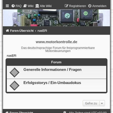
FAQ
Wiki
Alte Wiki
Registrieren
Anmelden
Foren-Übersicht
rusEFI
www.motorkontrolle.de
Das deutschsprachige Forum für freiprogrammierbare
Motorsteuerungen
rusEFI
Forum
Generelle Informationen / Fragen
Erfolgsstorys / Ein-Umbaudokus
Gehe zu
Foren-Übersicht
Alle Zeiten sind
UTC+02:00