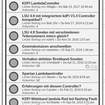
KDFI LambdaContoller
Letzter Beitrag von
Alfagta
«
Do Mär 23, 2017 10:49 am
Antworten:
1
LSU 4.9 mit integriertem kdFi V1.4 Controller
kompatibel?
Letzter Beitrag von
Bob 16V
«
So Nov 27, 2016 6:12 pm
Antworten:
3
LSU 4.9 Sonden mit verschiedenen
Teilenummern intern gleich?
Letzter Beitrag von
nobr5
«
Do Nov 24, 2016 1:07 pm
Gewindestutzen anschweißen
Letzter Beitrag von
medolino
«
Di Sep 27, 2016 1:48 pm
Antworten:
5
Verhalten defekter Breitband-Sonden
Letzter Beitrag von
ChristianK
«
Do Apr 21, 2016 12:03 pm
Antworten:
18
1
2
Spartan Lambdaontroller
Letzter Beitrag von
Steven
«
Sa Apr 09, 2016 9:59 am
Antworten:
12
Erfahrungen mit diesem Controller?
Letzter Beitrag von
Carsten
«
So Feb 21, 2016 8:19 pm
Antworten:
4
KDFI Wideband lambda Red led flashing Fault
Letzter Beitrag von
KCPpieter
«
Fr Sep 04, 2015 5:22 pm