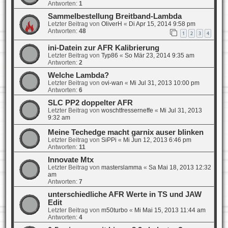
Antworten:
1
Sammelbestellung Breitband-Lambda
Letzter Beitrag von
OliverH
«
Di Apr 15, 2014 9:58 pm
Antworten:
48
1
2
3
4
ini-Datein zur AFR Kalibrierung
Letzter Beitrag von
Typ86
«
So Mär 23, 2014 9:35 am
Antworten:
2
Welche Lambda?
Letzter Beitrag von
ovi-wan
«
Mi Jul 31, 2013 10:00 pm
Antworten:
6
SLC PP2 doppelter AFR
Letzter Beitrag von
woschtfresserneffe
«
Mi Jul 31, 2013
9:32 am
Meine Techedge macht garnix auser blinken
Letzter Beitrag von
SiPPi
«
Mi Jun 12, 2013 6:46 pm
Antworten:
11
Innovate Mtx
Letzter Beitrag von
masterslamma
«
Sa Mai 18, 2013 12:32
am
Antworten:
7
unterschiedliche AFR Werte in TS und JAW
Edit
Letzter Beitrag von
m50turbo
«
Mi Mai 15, 2013 11:44 am
Antworten:
4