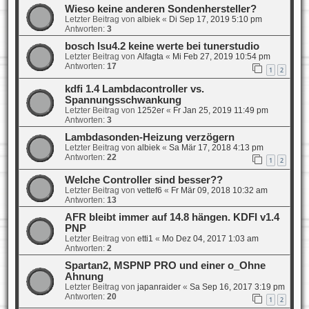
Wieso keine anderen Sondenhersteller?
Letzter Beitrag von
albiek
«
Di Sep 17, 2019 5:10 pm
Antworten:
3
bosch lsu4.2 keine werte bei tunerstudio
Letzter Beitrag von
Alfagta
«
Mi Feb 27, 2019 10:54 pm
Antworten:
17
1
2
kdfi 1.4 Lambdacontroller vs.
Spannungsschwankung
Letzter Beitrag von
1252er
«
Fr Jan 25, 2019 11:49 pm
Antworten:
3
Lambdasonden-Heizung verzögern
Letzter Beitrag von
albiek
«
Sa Mär 17, 2018 4:13 pm
Antworten:
22
1
2
Welche Controller sind besser??
Letzter Beitrag von
vettef6
«
Fr Mär 09, 2018 10:32 am
Antworten:
13
AFR bleibt immer auf 14.8 hängen. KDFI v1.4
PNP
Letzter Beitrag von
etti1
«
Mo Dez 04, 2017 1:03 am
Antworten:
2
Spartan2, MSPNP PRO und einer o_Ohne
Ahnung
Letzter Beitrag von
japanraider
«
Sa Sep 16, 2017 3:19 pm
Antworten:
20
1
2