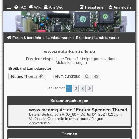
FAQ
Wiki
Alte Wiki
Registrieren
Anmelden
Foren-Übersicht
Lambdameter
Breitband Lambdameter
www.motorkontrolle.de
Das deutschsprachige Forum für freiprogrammierbare
Motorsteuerungen
Breitband Lambdameter
Suche
Erweiterte Suche
Neues Thema
1
2
3
Nächste
137 Themen
Bekanntmachungen
www.megasquirt.de / Forum Spenden Thread
Letzter Beitrag von
ARO_80
«
Do Jul 04, 2024 6:25 pm
Verfasst in
Generelle Informationen / Fragen
Antworten:
5
Themen