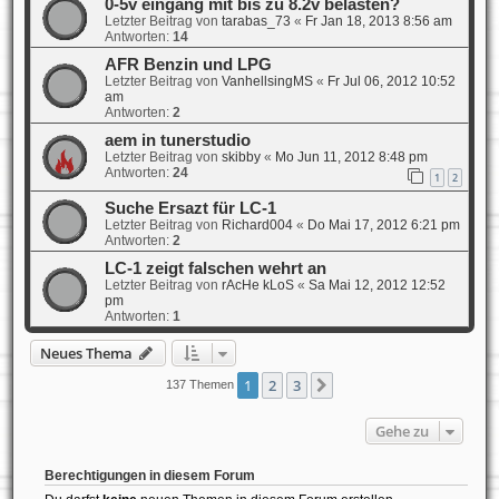
0-5v eingang mit bis zu 8.2v belasten?
Letzter Beitrag von
tarabas_73
«
Fr Jan 18, 2013 8:56 am
Antworten:
14
AFR Benzin und LPG
Letzter Beitrag von
VanhellsingMS
«
Fr Jul 06, 2012 10:52
am
Antworten:
2
aem in tunerstudio
Letzter Beitrag von
skibby
«
Mo Jun 11, 2012 8:48 pm
Antworten:
24
1
2
Suche Ersazt für LC-1
Letzter Beitrag von
Richard004
«
Do Mai 17, 2012 6:21 pm
Antworten:
2
LC-1 zeigt falschen wehrt an
Letzter Beitrag von
rAcHe kLoS
«
Sa Mai 12, 2012 12:52
pm
Antworten:
1
Neues Thema
1
2
3
Nächste
137 Themen
Gehe zu
Berechtigungen in diesem Forum