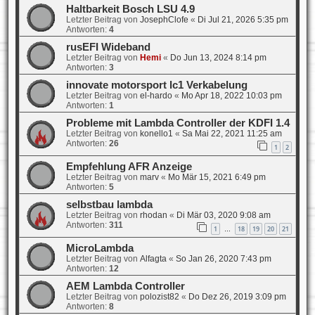
Haltbarkeit Bosch LSU 4.9
Letzter Beitrag von
JosephClofe
«
Di Jul 21, 2026 5:35 pm
Antworten:
4
rusEFI Wideband
Letzter Beitrag von
Hemi
«
Do Jun 13, 2024 8:14 pm
Antworten:
3
innovate motorsport lc1 Verkabelung
Letzter Beitrag von
el-hardo
«
Mo Apr 18, 2022 10:03 pm
Antworten:
1
Probleme mit Lambda Controller der KDFI 1.4
Letzter Beitrag von
konello1
«
Sa Mai 22, 2021 11:25 am
Antworten:
26
1
2
Empfehlung AFR Anzeige
Letzter Beitrag von
marv
«
Mo Mär 15, 2021 6:49 pm
Antworten:
5
selbstbau lambda
Letzter Beitrag von
rhodan
«
Di Mär 03, 2020 9:08 am
Antworten:
311
1
18
19
20
21
…
MicroLambda
Letzter Beitrag von
Alfagta
«
So Jan 26, 2020 7:43 pm
Antworten:
12
AEM Lambda Controller
Letzter Beitrag von
polozist82
«
Do Dez 26, 2019 3:09 pm
Antworten:
8