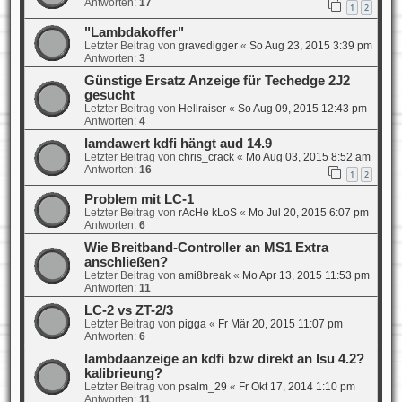
Antworten:
17
1
2
"Lambdakoffer"
Letzter Beitrag von
gravedigger
«
So Aug 23, 2015 3:39 pm
Antworten:
3
Günstige Ersatz Anzeige für Techedge 2J2
gesucht
Letzter Beitrag von
Hellraiser
«
So Aug 09, 2015 12:43 pm
Antworten:
4
lamdawert kdfi hängt aud 14.9
Letzter Beitrag von
chris_crack
«
Mo Aug 03, 2015 8:52 am
Antworten:
16
1
2
Problem mit LC-1
Letzter Beitrag von
rAcHe kLoS
«
Mo Jul 20, 2015 6:07 pm
Antworten:
6
Wie Breitband-Controller an MS1 Extra
anschließen?
Letzter Beitrag von
ami8break
«
Mo Apr 13, 2015 11:53 pm
Antworten:
11
LC-2 vs ZT-2/3
Letzter Beitrag von
pigga
«
Fr Mär 20, 2015 11:07 pm
Antworten:
6
lambdaanzeige an kdfi bzw direkt an lsu 4.2?
kalibrieung?
Letzter Beitrag von
psalm_29
«
Fr Okt 17, 2014 1:10 pm
Antworten:
11