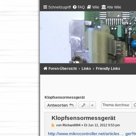
Schnellzugriff
FAQ
Wiki
Alte Wiki
Foren-Übersicht
Links
Friendly Links
Klopfsensormessgerät
Antworten
Klopfsensormessgerät
B
von
Richard004
»
Di Jun 12, 2012 9:53 pm
e
i
http://www.mikrocontroller.net/articles ... ge