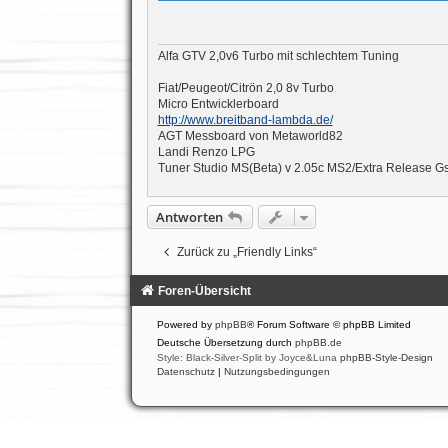
t
r
a
g
Alfa GTV 2,0v6 Turbo mit schlechtem Tuning
Fiat/Peugeot/Citrön 2,0 8v Turbo
Micro Entwicklerboard
http://www.breitband-lambda.de/
AGT Messboard von Metaworld82
Landi Renzo LPG
Tuner Studio MS(Beta) v 2.05c MS2/Extra Release Gs
Antworten
Zurück zu „Friendly Links“
Foren-Übersicht
Powered by
phpBB
® Forum Software © phpBB Limited
Deutsche Übersetzung durch
phpBB.de
Style: Black-Silver-Split by Joyce&Luna
phpBB-Style-Design
Datenschutz
|
Nutzungsbedingungen