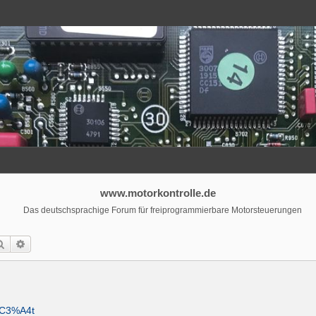
www.motorkontrolle.de
Das deutschsprachige Forum für freiprogrammierbare Motorsteuerungen
Suche
Erweiterte Suche
r%C3%A4t