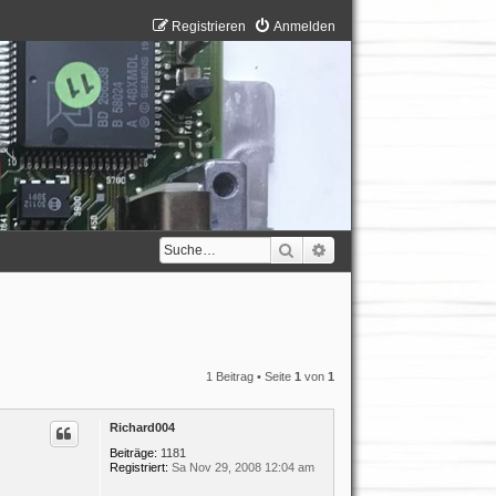
Registrieren
Anmelden
Suche
Erweiterte Suche
1 Beitrag • Seite
1
von
1
Richard004
Beiträge:
1181
Registriert:
Sa Nov 29, 2008 12:04 am