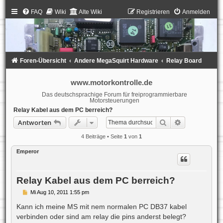
FAQ
Wiki
Alte Wiki
Registrieren
Anmelden
Foren-Übersicht
Andere MegaSquirt Hardware
Relay Board
www.motorkontrolle.de
Das deutschsprachige Forum für freiprogrammierbare
Motorsteuerungen
Relay Kabel aus dem PC berreich?
Suche
Erweiterte S
Antworten
4 Beiträge • Seite
1
von
1
Emperor
Relay Kabel aus dem PC berreich?
B
Mi Aug 10, 2011 1:55 pm
e
i
Kann ich meine MS mit nem normalen PC DB37 kabel
t
verbinden oder sind am relay die pins anderst belegt?
r