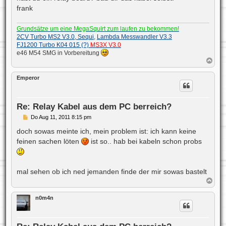
frank
Grundsätze um eine MegaSquirt zum laufen zu bekommen!
2CV Turbo MS2 V3.0, Sequi,
Lambda Messwandler V3.3
FJ1200 Turbo K04 015 (?)
MS3X V3.0
e46 M54 SMG in Vorbereitung
N
a
c
Emperor
h
o
b
e
Re: Relay Kabel aus dem PC berreich?
n
B
Do Aug 11, 2011 8:15 pm
e
i
doch sowas meinte ich, mein problem ist: ich kann keine
t
feinen sachen löten
ist so.. hab bei kabeln schon probs
r
a
g
mal sehen ob ich ned jemanden finde der mir sowas bastelt
N
a
c
n0m4n
h
o
b
e