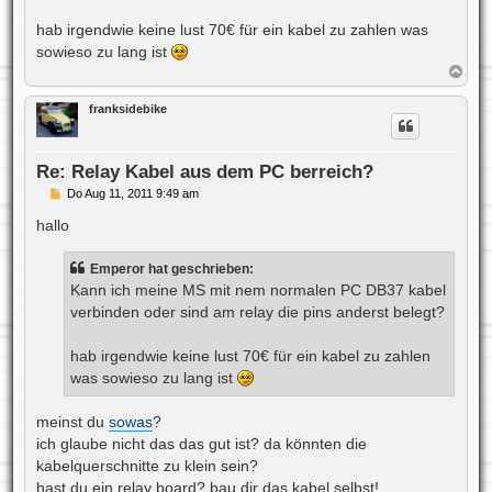
a
g
hab irgendwie keine lust 70€ für ein kabel zu zahlen was
sowieso zu lang ist
N
a
c
franksidebike
h
o
b
e
Re: Relay Kabel aus dem PC berreich?
n
B
Do Aug 11, 2011 9:49 am
e
i
hallo
t
r
a
Emperor hat geschrieben:
g
Kann ich meine MS mit nem normalen PC DB37 kabel
verbinden oder sind am relay die pins anderst belegt?
hab irgendwie keine lust 70€ für ein kabel zu zahlen
was sowieso zu lang ist
meinst du
sowas
?
ich glaube nicht das das gut ist? da könnten die
kabelquerschnitte zu klein sein?
hast du ein relay board? bau dir das kabel selbst!