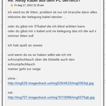
Re: Relay Kabel aus dem PC berreich?
n
B
Fr Aug 17, 2012 11:18 am
e
i
ich würd es dir löten, problem ist nur ich bracuhe dann alles
t
inklusive der belegung kabel stecker ...
r
a
g
oder du gibst mir 37kabel die ich blind anlöten kann
oder du gibst mir x kabel und ne belegung das ich die auf x
nimmer löten soll
ich hab spaß an sowas
und wenn du es so haben willst wie ich mit
schrunpfschlauch über die lötstelle auch den
schrumpfschlauch
meiner geht zur neige
ohne :
http://img526.imageshack.us/img526/4615/img0363qt.jpg
mit:
http://img707.imageshack.us/img707/3096/img0375qb.jpg