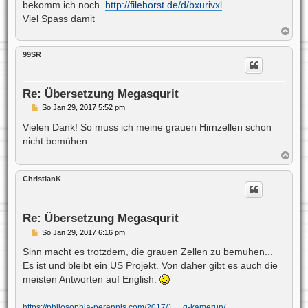
a
bekomm ich noch .
http://filehorst.de/d/bxurivxl
g
Viel Spass damit
N
a
c
99SR
h
o
b
e
Re: Übersetzung Megasqurit
n
B
So Jan 29, 2017 5:52 pm
e
i
Vielen Dank! So muss ich meine grauen Hirnzellen schon
t
nicht bemühen
r
a
N
g
a
c
ChristianK
h
o
b
e
Re: Übersetzung Megasqurit
n
B
So Jan 29, 2017 6:16 pm
e
i
Sinn macht es trotzdem, die grauen Zellen zu bemuhen...
t
Es ist und bleibt ein US Projekt. Von daher gibt es auch die
r
a
meisten Antworten auf English.
g
https://philosophia-perennis.com/2017/1 ... g-kamerun/