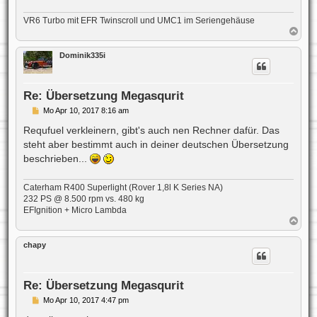
a
g
VR6 Turbo mit EFR Twinscroll und UMC1 im Seriengehäuse
N
a
c
Dominik335i
h
o
b
e
Re: Übersetzung Megasqurit
n
B
Mo Apr 10, 2017 8:16 am
e
i
Requfuel verkleinern, gibt's auch nen Rechner dafür. Das
t
steht aber bestimmt auch in deiner deutschen Übersetzung
r
a
beschrieben...
g
Caterham R400 Superlight (Rover 1,8l K Series NA)
232 PS @ 8.500 rpm vs. 480 kg
EFIgnition + Micro Lambda
N
a
c
chapy
h
o
b
e
Re: Übersetzung Megasqurit
n
B
Mo Apr 10, 2017 4:47 pm
e