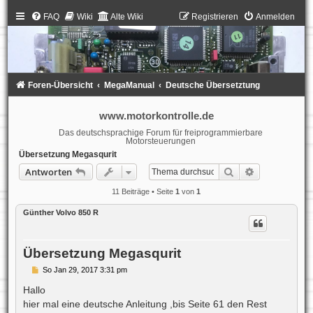
FAQ
Wiki
Alte Wiki
Registrieren
Anmelden
Foren-Übersicht
MegaManual
Deutsche Übersetztung
www.motorkontrolle.de
Das deutschsprachige Forum für freiprogrammierbare
Motorsteuerungen
Übersetzung Megasqurit
Suche
Erweiterte S
Antworten
11 Beiträge • Seite
1
von
1
Günther Volvo 850 R
Übersetzung Megasqurit
B
So Jan 29, 2017 3:31 pm
e
i
Hallo
t
hier mal eine deutsche Anleitung ,bis Seite 61 den Rest
r