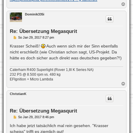
N
a
c
Dominik335i
h
o
b
e
Re: Übersetzung Megasqurit
n
B
So Jan 29, 2017 8:27 pm
e
i
Krasser Scheiß!
Auch wenn sich mir der Sinn ebenfalls
t
nicht erschließt (wie Christian schon sagt, US-Projekt. Da
r
a
hätte es doch sicher auch direkt was deutsches gegeben?!)
g
Caterham R400 Superlight (Rover 1,8l K Series NA)
232 PS @ 8.500 rpm vs. 480 kg
EFIgnition + Micro Lambda
N
a
c
ChristianK
h
o
b
e
Re: Übersetzung Megasqurit
n
B
So Jan 29, 2017 8:46 pm
e
i
Ich habe jetzt tatsächlich mal rein gesehen. "Krasser
t
scheiss" trifft es ziemlich gut!
r