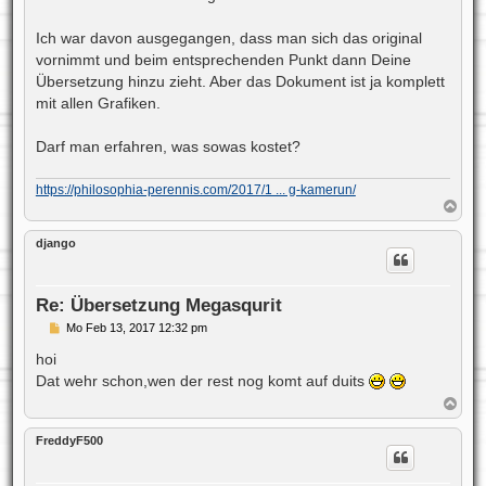
a
g
Ich war davon ausgegangen, dass man sich das original
vornimmt und beim entsprechenden Punkt dann Deine
Übersetzung hinzu zieht. Aber das Dokument ist ja komplett
mit allen Grafiken.
Darf man erfahren, was sowas kostet?
https://philosophia-perennis.com/2017/1 ... g-kamerun/
N
a
c
django
h
o
b
e
Re: Übersetzung Megasqurit
n
B
Mo Feb 13, 2017 12:32 pm
e
i
hoi
t
Dat wehr schon,wen der rest nog komt auf duits
r
a
N
g
a
c
FreddyF500
h
o
b