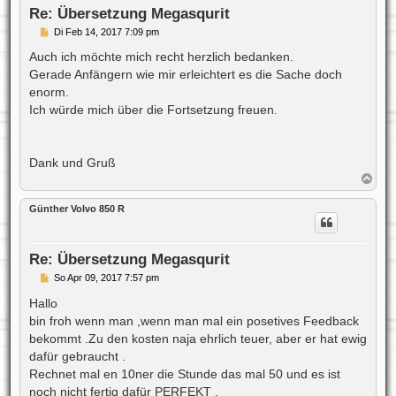
e
Re: Übersetzung Megasqurit
n
B
Di Feb 14, 2017 7:09 pm
e
i
Auch ich möchte mich recht herzlich bedanken.
t
Gerade Anfängern wie mir erleichtert es die Sache doch
r
a
enorm.
g
Ich würde mich über die Fortsetzung freuen.
Dank und Gruß
N
a
c
Günther Volvo 850 R
h
o
b
e
Re: Übersetzung Megasqurit
n
B
So Apr 09, 2017 7:57 pm
e
i
Hallo
t
bin froh wenn man ,wenn man mal ein posetives Feedback
r
a
bekommt .Zu den kosten naja ehrlich teuer, aber er hat ewig
g
dafür gebraucht .
Rechnet mal en 10ner die Stunde das mal 50 und es ist
noch nicht fertig dafür PERFEKT .