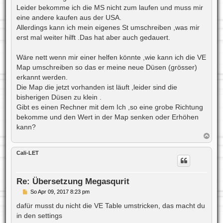
Leider bekomme ich die MS nicht zum laufen und muss mir
eine andere kaufen aus der USA.
Allerdings kann ich mein eigenes St umschreiben ,was mir
erst mal weiter hilft .Das hat aber auch gedauert.
Wäre nett wenn mir einer helfen könnte ,wie kann ich die VE
Map umschreiben so das er meine neue Düsen (grösser)
erkannt werden.
Die Map die jetzt vorhanden ist läuft ,leider sind die
bisherigen Düsen zu klein .
Gibt es einen Rechner mit dem Ich ,so eine grobe Richtung
bekomme und den Wert in der Map senken oder Erhöhen
kann?
N
a
c
Cali-LET
h
o
b
e
Re: Übersetzung Megasqurit
n
B
So Apr 09, 2017 8:23 pm
e
i
dafür musst du nicht die VE Table umstricken, das macht du
t
in den settings
r