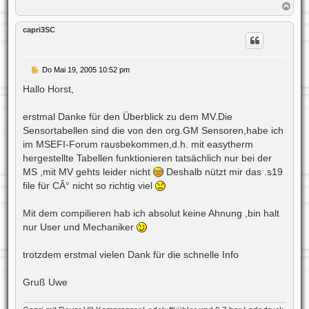
N
a
c
capri3SC
h
o
b
e
B
Do Mai 19, 2005 10:52 pm
n
e
i
Hallo Horst,
t
r
a
erstmal Danke für den Überblick zu dem MV.Die
g
Sensortabellen sind die von den org.GM Sensoren,habe ich
im MSEFI-Forum rausbekommen,d.h. mit easytherm
hergestellte Tabellen funktionieren tatsächlich nur bei der
MS ,mit MV gehts leider nicht
Deshalb nützt mir das .s19
file für CÂ° nicht so richtig viel
Mit dem compilieren hab ich absolut keine Ahnung ,bin halt
nur User und Mechaniker
trotzdem erstmal vielen Dank für die schnelle Info
Gruß Uwe