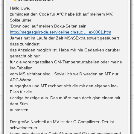
e
i
Hallo Uwe,
t
zumindest den Code für Â°C habe ich auf meinem MV.
r
a
Sollte unter
g
'Download' auf meinen Doku-Seiten sein:
http://megasquirt-de.serviceline.ch/suc ... ex0001.htm
James hat im Laufe der Zeit MSnSExtra soweit gesäubert
dass zumindest
das Anzeigen möglich ist. Habe mir nie Gedanken darüber
gemacht ob nur
für die voreingestellten GM-Temperaturtabellen oder meine
inc-Tabellen
vom MS sichtbar sind . Soviel ich weiß werden an MT nur
ADC-Werte
ausgegben und MT rechnet sich die mit den eigenen inc-
Files für die
richtige Anzeige aus. Das müßte man doch glatt einam mit
dem Stim
austesten.
Der große Nachteil an MV ist der C-Compilierer. Der ist
schweineteuer
(kann sein dass der CodeWarrior heißt?) und anscheinend