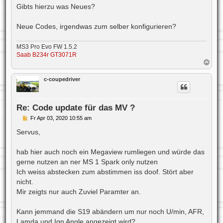
i
Gibts hierzu was Neues?
t
r
a
Neue Codes, irgendwas zum selber konfigurieren?
g
MS3 Pro Evo FW 1.5.2
Saab B234r GT3071R
N
a
c
c-coupedriver
h
o
b
e
Re: Code update für das MV ?
n
B
Fr Apr 03, 2020 10:55 am
e
i
Servus,
t
r
a
hab hier auch noch ein Megaview rumliegen und würde das
g
gerne nutzen an ner MS 1 Spark only nutzen
Ich weiss abstecken zum abstimmen iss doof. Stört aber
nicht.
Mir zeigts nur auch Zuviel Paramter an.
Kann jemmand die S19 abändern um nur noch U/min, AFR,
Lamda und Ign Angle angezeigt wird?