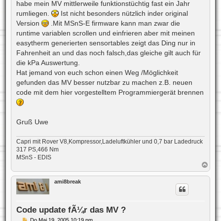
a
habe mein MV mittlerweile funktionstüchtig fast ein Jahr
g
rumliegen.
Ist nicht besonders nützlich inder original
Version
.Mit MSnS-E firmware kann man zwar die
runtime variablen scrollen und einfrieren aber mit meinen
easytherm generierten sensortables zeigt das Ding nur in
Fahrenheit an und das noch falsch,das gleiche gilt auch für
die kPa Auswertung.
Hat jemand von euch schon einen Weg /Möglichkeit
gefunden das MV besser nutzbar zu machen z.B. neuen
code mit dem hier vorgestelltem Programmiergerät brennen
Gruß Uwe
Capri mit Rover V8,Kompressor,Ladeluftkühler und 0,7 bar Ladedruck
317 PS,466 Nm
MSnS - EDIS
N
a
c
ami8break
h
o
b
e
Code update fÃ¼r das MV ?
n
B
Do Mai 19, 2005 10:19 pm