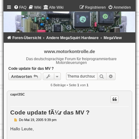
FAQ
Wiki
Alte Wiki
Registrieren
Anmelden
Foren-Übersicht
Andere MegaSquirt Hardware
MegaView
www.motorkontrolle.de
Das deutschsprachige Forum für freiprogrammierbare
Motorsteuerungen
Code update für das MV ?
Suche
Erweiterte S
Antworten
6 Beiträge • Seite
1
von
1
capri3SC
Code update fÃ¼r das MV ?
B
Do Mai 19, 2005 9:39 pm
e
i
Hallo Leute,
t
r