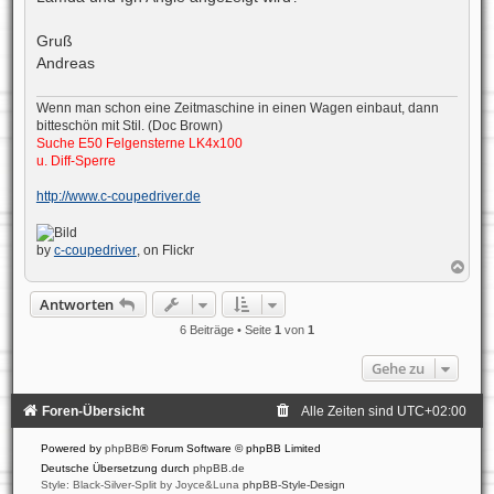
Gruß
Andreas
Wenn man schon eine Zeitmaschine in einen Wagen einbaut, dann
bitteschön mit Stil. (Doc Brown)
Suche E50 Felgensterne LK4x100
u. Diff-Sperre
http://www.c-coupedriver.de
by
c-coupedriver
, on Flickr
N
a
c
Antworten
h
o
6 Beiträge • Seite
1
von
1
b
e
Gehe zu
n
Foren-Übersicht
Alle Zeiten sind
UTC+02:00
Powered by
phpBB
® Forum Software © phpBB Limited
Deutsche Übersetzung durch
phpBB.de
Style: Black-Silver-Split by Joyce&Luna
phpBB-Style-Design