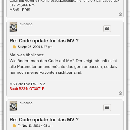
Capri mit Rover V8,Kompressor,Ladeluftkühler und 0,7 bar Ladedruck
317 PS,466 Nm
MSnS - EDIS
N
a
c
el-hardo
h
o
b
e
Re: Code update für das MV ?
n
B
So Apr 26, 2009 6:47 pm
e
i
Mal was ähnliches:
t
Wie ändert man den Code auf MV? Der zeigt mir halt nicht
r
a
alle Parameter an und möchte das gern anpassen, so daß
g
nur noch meine Favoriten sichtbar sind.
MS3 Pro Evo FW 1.5.2
Saab B234r GT3071R
N
a
c
el-hardo
h
o
b
e
Re: Code update für das MV ?
n
B
Fr Nov 11, 2011 4:08 am
e