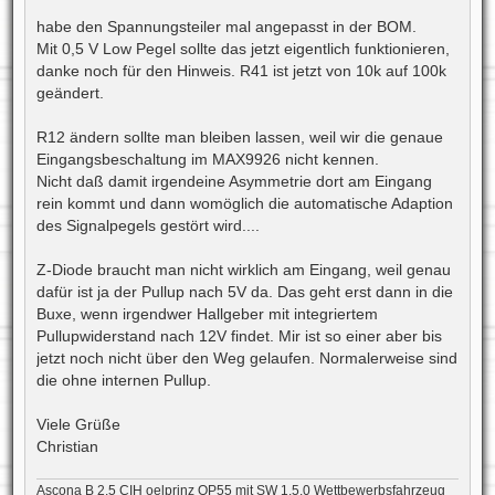
r
a
habe den Spannungsteiler mal angepasst in der BOM.
g
Mit 0,5 V Low Pegel sollte das jetzt eigentlich funktionieren,
danke noch für den Hinweis. R41 ist jetzt von 10k auf 100k
geändert.
R12 ändern sollte man bleiben lassen, weil wir die genaue
Eingangsbeschaltung im MAX9926 nicht kennen.
Nicht daß damit irgendeine Asymmetrie dort am Eingang
rein kommt und dann womöglich die automatische Adaption
des Signalpegels gestört wird....
Z-Diode braucht man nicht wirklich am Eingang, weil genau
dafür ist ja der Pullup nach 5V da. Das geht erst dann in die
Buxe, wenn irgendwer Hallgeber mit integriertem
Pullupwiderstand nach 12V findet. Mir ist so einer aber bis
jetzt noch nicht über den Weg gelaufen. Normalerweise sind
die ohne internen Pullup.
Viele Grüße
Christian
Ascona B 2.5 CIH oelprinz OP55 mit SW 1.5.0 Wettbewerbsfahrzeug