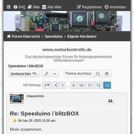
FAQ
Wiki
Alte Wiki
Registrieren
Anmelden
Foren-Übersicht
Speeduino
Eigene Hardware
www.motorkontrolle.de
Das deutschsprachige Forum für freiprogrammierbare
Motorsteuerungen
Speeduino / blitzBOX
Suche
Erweiterte S
Antworten
Seite
13
von
13
1
9
10
11
12
13
Vorherige
189 Beiträge
…
chaoschris
Re: Speeduino / blitzBOX
B
Mi Jan 29, 2025 11:00 am
e
i
Moin zusammen,
t