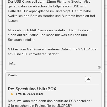
a
Der USB-Claus soll dann 12mm Richtung Stecker. Also
g
genau dahin wo eh schon die Lötpins vom USB sind.
Hatte die Huckepackplatine im Hinterkopf. Darum habe
/wollte ich den Bereich Header und Buetooth komplett frei
lassen.
Muss eh noch MAP Sensoren bestellen. Dann brate ich
einen auf die Platine und lasse mir was für Loch und
Schlauch einfallen.
Gibt es vom Gehäuse ein anderes Dateiformat? STEP oder
so? Eine STL konvetieren ist doof.
läuft...
N
a
c
Karotte
h
o
b
e
Re: Speeduino / blitzBOX
n
B
Fr Mai 16, 2025 9:18 pm
e
i
Moin, wo kann man denn das bestückte PCB bestellen?
t
Gibt es schon ein Project file bei JLCPCB?
r