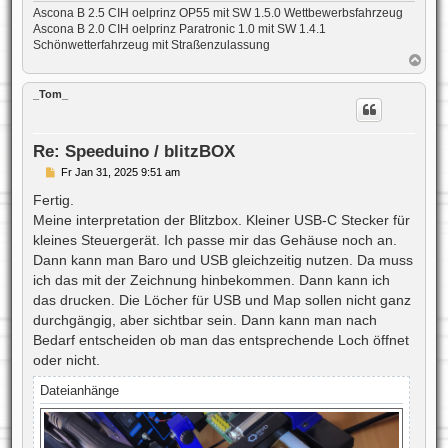
Ascona B 2.5 CIH oelprinz OP55 mit SW 1.5.0 Wettbewerbsfahrzeug
Ascona B 2.0 CIH oelprinz Paratronic 1.0 mit SW 1.4.1
Schönwetterfahrzeug mit Straßenzulassung
N
a
c
_Tom_
h
o
b
e
Re: Speeduino / blitzBOX
n
B
Fr Jan 31, 2025 9:51 am
e
i
Fertig.
t
Meine interpretation der Blitzbox. Kleiner USB-C Stecker für
r
a
kleines Steuergerät. Ich passe mir das Gehäuse noch an.
g
Dann kann man Baro und USB gleichzeitig nutzen. Da muss
ich das mit der Zeichnung hinbekommen. Dann kann ich
das drucken. Die Löcher für USB und Map sollen nicht ganz
durchgängig, aber sichtbar sein. Dann kann man nach
Bedarf entscheiden ob man das entsprechende Loch öffnet
oder nicht.
Dateianhänge