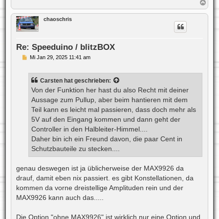
N
a
c
chaoschris
h
o
b
e
Re: Speeduino / blitzBOX
n
B
Mi Jan 29, 2025 11:41 am
e
i
t
Carsten
hat geschrieben:
r
a
Von der Funktion her hast du also Recht mit deiner
g
Aussage zum Pullup, aber beim hantieren mit dem
Teil kann es leicht mal passieren, dass doch mehr als
5V auf den Eingang kommen und dann geht der
Controller in den Halbleiter-Himmel....
Daher bin ich ein Freund davon, die paar Cent in
Schutzbauteile zu stecken....
genau deswegen ist ja üblicherweise der MAX9926 da
drauf, damit eben nix passiert. es gibt Konstellationen, da
kommen da vorne dreistellige Amplituden rein und der
MAX9926 kann auch das.....
Die Option "ohne MAX9926" ist wirklich nur eine Option und