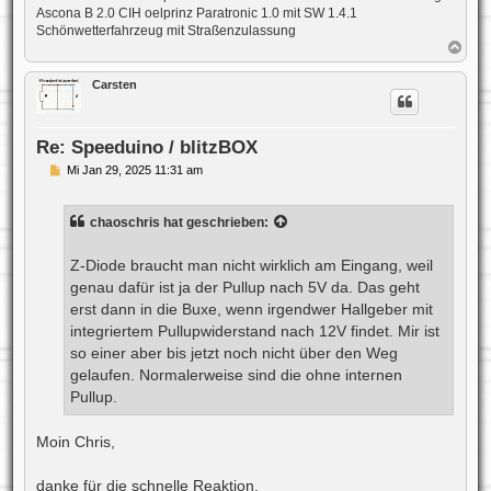
Ascona B 2.0 CIH oelprinz Paratronic 1.0 mit SW 1.4.1
Schönwetterfahrzeug mit Straßenzulassung
N
a
c
Carsten
h
o
b
e
Re: Speeduino / blitzBOX
n
B
Mi Jan 29, 2025 11:31 am
e
i
t
chaoschris
hat geschrieben:
r
a
g
Z-Diode braucht man nicht wirklich am Eingang, weil
genau dafür ist ja der Pullup nach 5V da. Das geht
erst dann in die Buxe, wenn irgendwer Hallgeber mit
integriertem Pullupwiderstand nach 12V findet. Mir ist
so einer aber bis jetzt noch nicht über den Weg
gelaufen. Normalerweise sind die ohne internen
Pullup.
Moin Chris,
danke für die schnelle Reaktion.