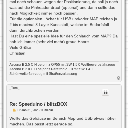
a
mal noch schauen wegen der Positionierung, da soll ja noch
g
was auf die Pinheader drauf (optional) und dann sollte das
nach Möglichkeit immer noch passen.
Für die optionalen Löcher für USB und/oder MAP reichen ja
2 bis maximal 3 Layer Kunststoff, welche im Bedarfsfall
dann durchbrochen werden.
Hast Du eine spezielle Idee für den Schlauch vom MAP? Da
hab ich immer (sehr viel mehr) graue Haare....
Viele Grüße
Christian
Ascona B 2.5 CIH oelprinz OP55 mit SW 1.5.0 Wettbewerbsfahrzeug
Ascona B 2.0 CIH oelprinz Paratronic 1.0 mit SW 1.4.1
Schönwetterfahrzeug mit Straßenzulassung
N
a
c
_Tom_
h
o
b
e
Re: Speeduino / blitzBOX
n
B
Fr Jan 31, 2025 11:30 am
e
i
Wollte das Gehäuse im Bereich Map und USB etwas höher
t
machen. Das passt jetzt gerade so.
r