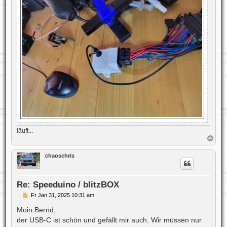
läuft...
N
a
c
chaoschris
h
o
b
e
Re: Speeduino / blitzBOX
n
B
Fr Jan 31, 2025 10:31 am
e
i
Moin Bernd,
t
der USB-C ist schön und gefällt mir auch. Wir müssen nur
r