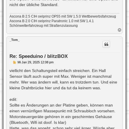
nicht der übliche Standard.
Ascona B 2.5 CIH oelprinz OP55 mit SW 1.5.0 Wettbewerbsfahrzeug
Ascona B 2.0 CIH oelprinz Paratronic 1.0 mit SW 1.4.1
Schönwetterfahrzeug mit Straßenzulassung
N
a
c
_Tom_
h
o
b
e
Re: Speeduino / blitzBOX
n
B
Mi Jan 29, 2025 12:08 pm
e
i
viellicht den Schaltungsteil einfach streichen. Ein Hall
t
Sensor läuft auch super mit Max. Weniger ist manchmal
r
a
mehr. Wer was ändern will, kann es trotzdem tun. Und eine
g
kleine Drahtbrücke hier und da tut da keinem was.
edit:
Sollte es Änderungen an der Platine geben, können man
einen vernünfigen Massepunkt mit Schraubloch vorsehen.
Motorsteuergeräte gehören in ein geschirmtes Gehäuse
(Bluetooth, Wifi ist doof. Is klar)
Hatte, was das angeht, schon sehr viel ärger. Würde aber