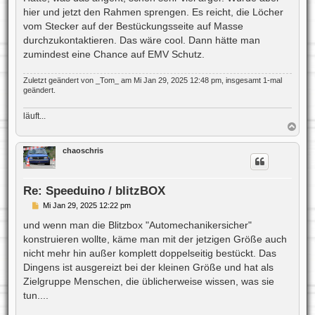
hier und jetzt den Rahmen sprengen. Es reicht, die Löcher
vom Stecker auf der Bestückungsseite auf Masse
durchzukontaktieren. Das wäre cool. Dann hätte man
zumindest eine Chance auf EMV Schutz.
Zuletzt geändert von
_Tom_
am Mi Jan 29, 2025 12:48 pm, insgesamt 1-mal
geändert.
läuft...
N
a
c
chaoschris
h
o
b
e
Re: Speeduino / blitzBOX
n
B
Mi Jan 29, 2025 12:22 pm
e
i
und wenn man die Blitzbox "Automechanikersicher"
t
konstruieren wollte, käme man mit der jetzigen Größe auch
r
a
nicht mehr hin außer komplett doppelseitig bestückt. Das
g
Dingens ist ausgereizt bei der kleinen Größe und hat als
Zielgruppe Menschen, die üblicherweise wissen, was sie
tun....