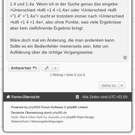
t
1.4 und 1.4a. Wenn ich in der Suche genau das eingebe:
r
a
>Unterschied +kdfi +1.4 +1.4a< oder >Unterschied +kdfi
g
+"1.4" +"1.4a"< sucht er trotzdem immer nach >Unterschied
+kdfi +1 4 +1 4a<, also ohne Punkte, was viele Ergebnisse
aber kein zielführende Ergebnis bringt.
Wäre doch mal ein Änderung, die man andenken kann.
Sollte es ein Bedienfehler meinerseits sein, bitte um
Aufklärung über die richtige Vorgangsweise.
N
a
c
Antworten
h
o
1 Beitrag • Seite
1
von
1
b
e
Gehe zu
n
Foren-Übersicht
Alle Zeiten sind
UTC+02:00
Powered by
phpBB
® Forum Software © phpBB Limited
Deutsche Übersetzung durch
phpBB.de
Style: Black-Silver-Split by Joyce&Luna
phpBB-Style-Design
Datenschutz
|
Nutzungsbedingungen