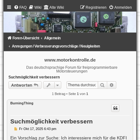
FAQ
Wiki
Alte Wiki
Registrieren
Anmelden
Foren-Übersicht
Allgemein
Anregungen / Verbesserungsvorschläge / Neuigkeiten
www.motorkontrolle.de
Das deutschsprachige Forum für freiprogrammierbare
Motorsteuerungen
Suchmöglichkeit verbessern
Suche
Erweiterte S
Antworten
1 Beitrag • Seite
1
von
1
BurningThing
Suchmöglichkeit verbessern
B
Fr Okt 17, 2025 6:43 pm
e
i
Ein Vorschlag zur Suche: Ich interessiere mich für die KDFI