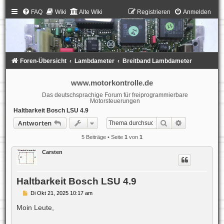
FAQ
Wiki
Alte Wiki
Registrieren
Anmelden
Foren-Übersicht
Lambdameter
Breitband Lambdameter
www.motorkontrolle.de
Das deutschsprachige Forum für freiprogrammierbare
Motorsteuerungen
Haltbarkeit Bosch LSU 4.9
Suche
Erweiterte S
Antworten
5 Beiträge • Seite
1
von
1
Carsten
Haltbarkeit Bosch LSU 4.9
B
Di Okt 21, 2025 10:17 am
e
i
Moin Leute,
t
r