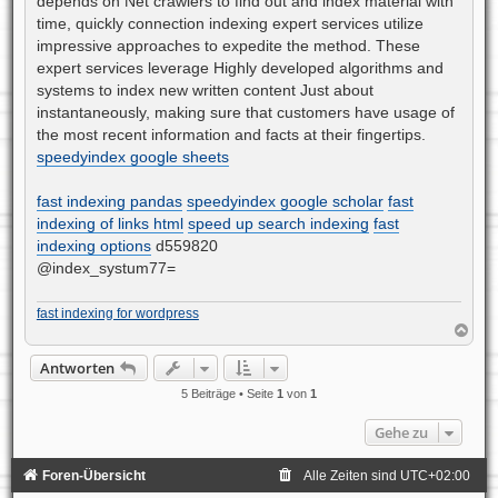
depends on Net crawlers to find out and index material with
time, quickly connection indexing expert services utilize
impressive approaches to expedite the method. These
expert services leverage Highly developed algorithms and
systems to index new written content Just about
instantaneously, making sure that customers have usage of
the most recent information and facts at their fingertips.
speedyindex google sheets
fast indexing pandas
speedyindex google scholar
fast
indexing of links html
speed up search indexing
fast
indexing options
d559820
@index_systum77=
fast indexing for wordpress
N
a
c
Antworten
h
o
5 Beiträge • Seite
1
von
1
b
e
Gehe zu
n
Foren-Übersicht
Alle Zeiten sind
UTC+02:00