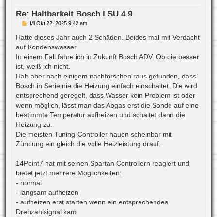
b
e
Re: Haltbarkeit Bosch LSU 4.9
n
B
Mi Okt 22, 2025 9:42 am
e
i
Hatte dieses Jahr auch 2 Schäden. Beides mal mit Verdacht
t
auf Kondenswasser.
r
a
In einem Fall fahre ich in Zukunft Bosch ADV. Ob die besser
g
ist, weiß ich nicht.
Hab aber nach einigem nachforschen raus gefunden, dass
Bosch in Serie nie die Heizung einfach einschaltet. Die wird
entsprechend geregelt, dass Wasser kein Problem ist oder
wenn möglich, lässt man das Abgas erst die Sonde auf eine
bestimmte Temperatur aufheizen und schaltet dann die
Heizung zu.
Die meisten Tuning-Controller hauen scheinbar mit
Zündung ein gleich die volle Heizleistung drauf.
14Point7 hat mit seinen Spartan Controllern reagiert und
bietet jetzt mehrere Möglichkeiten:
- normal
- langsam aufheizen
- aufheizen erst starten wenn ein entsprechendes
Drehzahlsignal kam