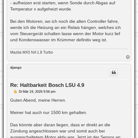
- aufheizen erst starten, wenn Sonde durch Abgas auf
Temperatur x aufgeheizt wurde.
Bei den Motoren, wo ich noch die alten Controller fahre,
werde ich die Heizung an ein Relais hängen, welches ich
vom Steuergerät schalten lasse wenn der Motor kurz lief
und Kondenswasser im Krümmer definitiv weg ist.
Mazda MX5 NA 1.8 Turbo
N
a
c
django
h
o
b
e
Re: Haltbarkeit Bosch LSU 4.9
n
B
Di Mär 24, 2026 9:56 pm
e
i
Guten Abend, meine Herren.
t
r
a
Meiner hat auch nur 1500 km gehalten.
g
Das könnte aber daran liegen, dass er direkt an die
Zündung angeschlossen war und somit auch bei
ausgeschaltetem Motor aktiv war. Jetzt ist der Sensor an