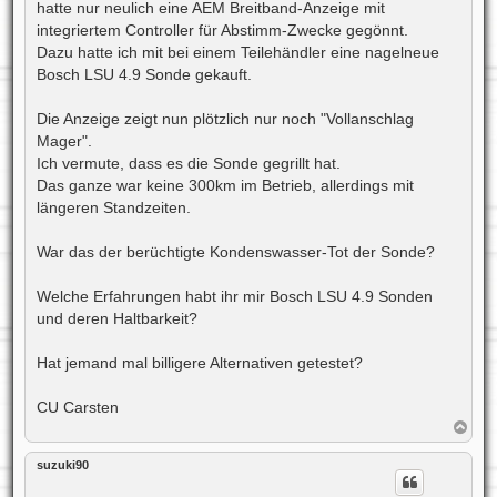
a
hatte nur neulich eine AEM Breitband-Anzeige mit
g
integriertem Controller für Abstimm-Zwecke gegönnt.
Dazu hatte ich mit bei einem Teilehändler eine nagelneue
Bosch LSU 4.9 Sonde gekauft.
Die Anzeige zeigt nun plötzlich nur noch "Vollanschlag
Mager".
Ich vermute, dass es die Sonde gegrillt hat.
Das ganze war keine 300km im Betrieb, allerdings mit
längeren Standzeiten.
War das der berüchtigte Kondenswasser-Tot der Sonde?
Welche Erfahrungen habt ihr mir Bosch LSU 4.9 Sonden
und deren Haltbarkeit?
Hat jemand mal billigere Alternativen getestet?
CU Carsten
N
a
c
suzuki90
h
o