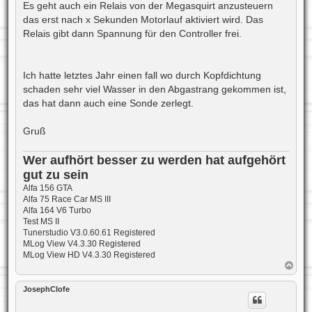
Es geht auch ein Relais von der Megasquirt anzusteuern
das erst nach x Sekunden Motorlauf aktiviert wird. Das
Relais gibt dann Spannung für den Controller frei.
Ich hatte letztes Jahr einen fall wo durch Kopfdichtung
schaden sehr viel Wasser in den Abgastrang gekommen ist,
das hat dann auch eine Sonde zerlegt.
Gruß
Wer aufhört besser zu werden hat aufgehört
gut zu sein
Alfa 156 GTA
Alfa 75 Race Car MS III
Alfa 164 V6 Turbo
Test MS II
Tunerstudio V3.0.60.61 Registered
MLog View V4.3.30 Registered
MLog View HD V4.3.30 Registered
N
a
c
JosephClofe
h
o