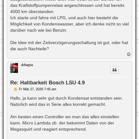
das Kraftstoffpumpenrelais angeschlossen und hat bereits
4000 km überstanden.
Ich starte und fahre mit LPG, und auch hier besteht die
Möglichkeit von Kondenswasser, aber ich denke nicht so viel
darüber nach wie bei Benzin.
Die Idee mit der Zeitverzögerungsschaltung ist gut, oder hat
die auch Nachteile?
N
a
c
Alfagta
h
o
b
e
Re: Haltbarkeit Bosch LSU 4.9
n
B
Fr Mär 27, 2026 7:45 am
e
i
Hallo, ja kann sehr gut durch Kondensat entstanden sein.
t
Natürlich wird das in Serie alles korrekt gemacht.
r
a
g
Am besten einen Controller wo man das alles einstellen
kann. Micro Lambda zb. der bekommt Daten von der
Megasquirt und reagiert entsprechend.