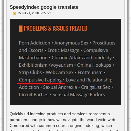
b
e
SpeedyIndex google translate
n
B
Di Jul 21, 2026 5:35 pm
e
i
t
r
a
g
Quickly url indexing products and services represent a
paradigm change in how we navigate the world wide web.
Compared with common search engine indexing, which